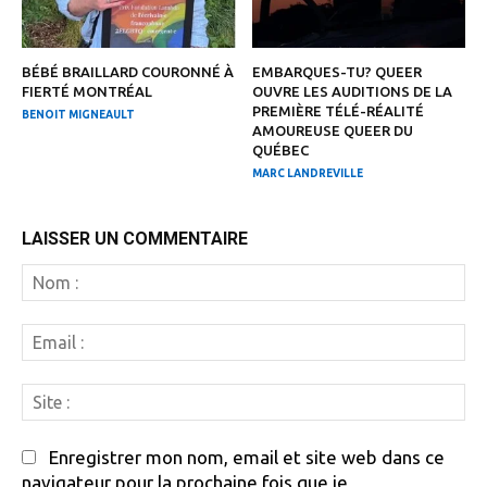
BÉBÉ BRAILLARD COURONNÉ À
EMBARQUES-TU? QUEER
FIERTÉ MONTRÉAL
OUVRE LES AUDITIONS DE LA
PREMIÈRE TÉLÉ-RÉALITÉ
BENOIT MIGNEAULT
AMOUREUSE QUEER DU
QUÉBEC
MARC LANDREVILLE
LAISSER UN COMMENTAIRE
N
:
Em
:
Si
:
Enregistrer mon nom, email et site web dans ce
navigateur pour la prochaine fois que je