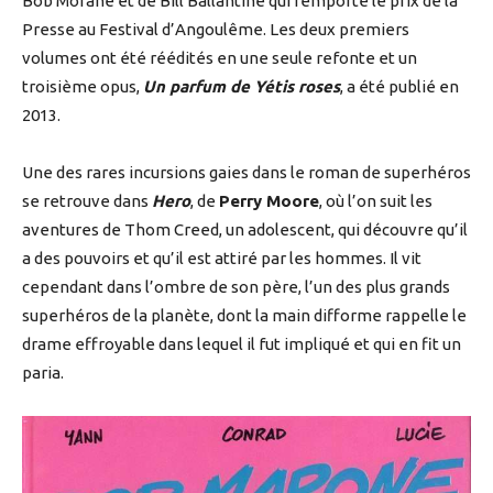
Bob Morane et de Bill Ballantine qui remporte le prix de la
Presse au Festival d’Angoulême. Les deux premiers
volumes ont été réédités en une seule refonte et un
troisième opus,
Un parfum de Yétis roses
, a été publié en
2013.
Une des rares incursions gaies dans le roman de superhéros
se retrouve dans
Hero
, de
Perry Moore
, où l’on suit les
aventures de Thom Creed, un adolescent, qui découvre qu’il
a des pouvoirs et qu’il est attiré par les hommes. Il vit
cependant dans l’ombre de son père, l’un des plus grands
superhéros de la planète, dont la main difforme rappelle le
drame effroyable dans lequel il fut impliqué et qui en fit un
paria.