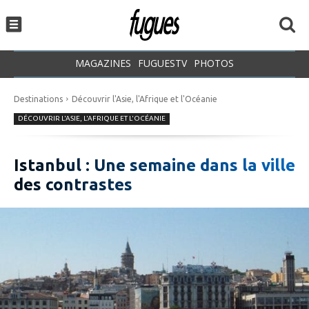
MAGAZINES
FUGUESTV
PHOTOS
Destinations
Découvrir l'Asie, l'Afrique et l'Océanie
DÉCOUVRIR L'ASIE, L'AFRIQUE ET L'OCÉANIE
Istanbul : Une semaine dans la ville
des contrastes