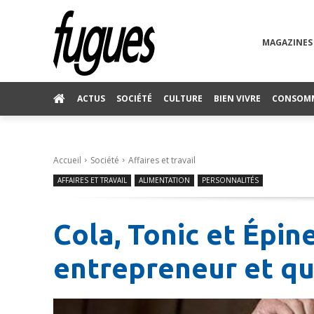
MAGAZINES
ACTUS
SOCIÉTÉ
CULTURE
BIEN VIVRE
CONSOM
Accueil
Société
Affaires et travail
AFFAIRES ET TRAVAIL
ALIMENTATION
PERSONNALITÉS
Cola, Tonic et Épin
entrepreneur et q