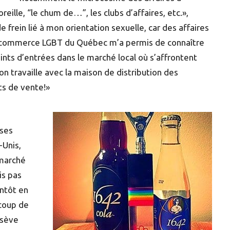
ille, “le chum de…”, les clubs d’affaires, etc.»,
e frein lié à mon orientation sexuelle, car des affaires
 de commerce LGBT du Québec m’a permis de connaître
ints d’entrées dans le marché local où s’affrontent
on travaille avec la maison de distribution des
ts de vente!»
 ses
-Unis,
 marché
is pas
entôt en
ucoup de
 sève