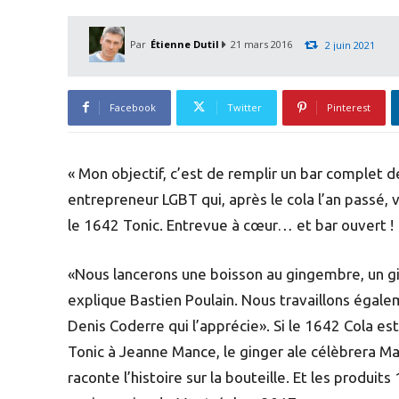
Par
Étienne Dutil
21 mars 2016
2 juin 2021
Facebook
Twitter
Pinterest
« Mon objectif, c’est de remplir un bar complet d
entrepreneur LGBT qui, après le cola l’an passé, 
le 1642 Tonic. Entrevue à cœur… et bar ouvert !
«Nous lancerons une boisson au gingembre, un gin
explique Bastien Poulain. Nous travaillons égale
Denis Coderre qui l’apprécie». Si le 1642 Cola 
Tonic à Jeanne Mance, le ginger ale célèbrera M
raconte l’histoire sur la bouteille. Et les produi