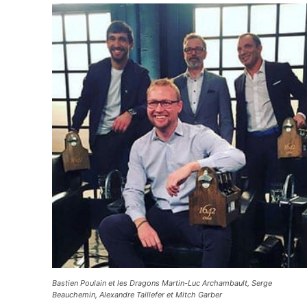
Bastien Poulain et les Dragons Martin-Luc Archambault, Serge
Beauchemin, Alexandre Taillefer et
Mitch Garber