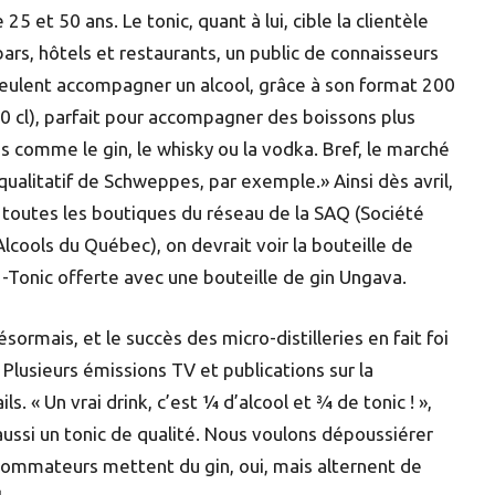
 25 et 50 ans. Le tonic, quant à lui, cible la clientèle
ars, hôtels et restaurants, un public de connaisseurs
veulent accompagner un alcool, grâce à son format 200
20 cl), parfait pour accompagner des boissons plus
s comme le gin, le whisky ou la vodka. Bref, le marché
qualitatif de Schweppes, par exemple.» Ainsi dès avril,
 toutes les boutiques du réseau de la SAQ (Société
lcools du Québec), on devrait voir la bouteille de
-Tonic offerte avec une bouteille de gin Ungava.
ormais, et le succès des micro-distilleries en fait foi
 Plusieurs émissions TV et publications sur la
ls. « Un vrai drink, c’est ¼ d’alcool et ¾ de tonic ! »,
aussi un tonic de qualité. Nous voulons dépoussiérer
nsommateurs mettent du gin, oui, mais alternent de