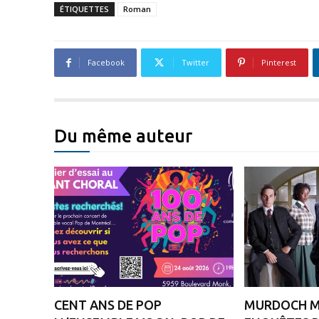
ÉTIQUETTES
Roman
Facebook
Twitter
Pinterest
Du même auteur
CENT ANS DE POP
MURDOCH MY