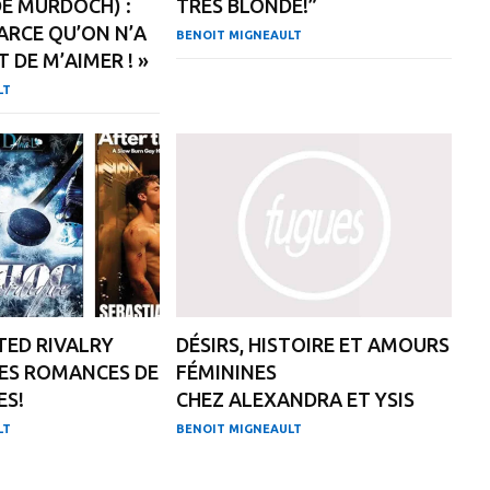
E MURDOCH) :
TRÈS BLONDE!”
PARCE QU’ON N’A
BENOIT MIGNEAULT
T DE M’AIMER ! »
LT
ED RIVALRY
DÉSIRS, HISTOIRE ET AMOURS
ES ROMANCES DE
FÉMININES
ES!
CHEZ ALEXANDRA ET YSIS
LT
BENOIT MIGNEAULT