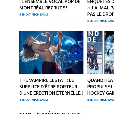
! L’ENSEMBLE VOCAL POP DE
ENQUÊTES D
MONTRÉAL RECRUTE !
« J’AI MAL 
PAS LE DROI
BENOIT MIGNEAULT
BENOIT MIGNEAU
THE VAMPIRE LESTAT : LE
QUAND HEAT
SUPPLICE D’ÊTRE PORTEUR
PROPULSE L
D’UNE ÉRECTION ÉTERNELLE !
HOCKEY GAI
BENOIT MIGNEAULT
BENOIT MIGNEAU