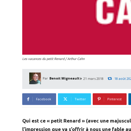
Les vacances du petit Renard / Arthur Cahn
Par
Benoit Migneault
21 mars 2018
18 août 20
Facebook
Twitter
Pinterest
Qui est ce « petit Renard » (avec une majuscul
l’impression que va s’offrir à nous une fable 