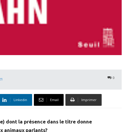
0
21
Linkedin
Email
Imprimer
e) dont la présence dans le titre donne
aux animaux parlants?