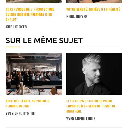
UN CLASSIQUE DE L’ARCHITECTURE
VOTRE BEAUTÉ: DU RÊVE À LA RÉALITÉ
COMME MATIÈRE PREMIÈRE D’UN
KARL MAYER
CHALET
KARL MAYER
SUR LE MÊME SUJET
MONTRÉAL LANCE SA PREMIÈRE
LES 5 COUPS DE CŒUR DE PIERRE
SEMAINE DESIGN
LAPOINTE À LA SEMAINE DESIGN DE
MONTRÉAL
YVES LAFONTAINE
YVES LAFONTAINE