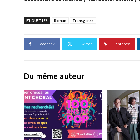
ÉTIQUETTES
Roman
Transgenre
Facebook
Twitter
Pinterest
Du même auteur