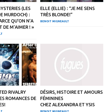
STERIES (LES
ELLE (ELLIE) : “JE ME SENS
E MURDOCH) :
TRÈS BLONDE!”
PARCE QU’ON N’A
BENOIT MIGNEAULT
T DE M’AIMER ! »
LT
ED RIVALRY
DÉSIRS, HISTOIRE ET AMOURS
ES ROMANCES DE
FÉMININES
ES!
CHEZ ALEXANDRA ET YSIS
LT
BENOIT MIGNEAULT