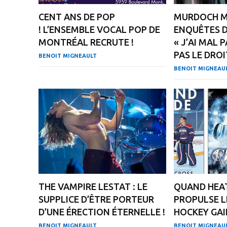
CENT ANS DE POP
MURDOCH MY
! L’ENSEMBLE VOCAL POP DE
ENQUÊTES D
MONTRÉAL RECRUTE !
« J’AI MAL 
PAS LE DROI
BENOIT MIGNEAULT
BENOIT MIGNEAU
THE VAMPIRE LESTAT : LE
QUAND HEAT
SUPPLICE D’ÊTRE PORTEUR
PROPULSE L
D’UNE ÉRECTION ÉTERNELLE !
HOCKEY GAI
BENOIT MIGNEAULT
BENOIT MIGNEAU