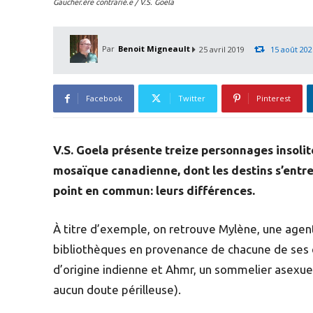
Gaucher.ère contrarié.e / V.S. Goela
Par
Benoit Migneault
25 avril 2019
15 août 202
Facebook
Twitter
Pinterest
V.S. Goela présente treize personnages insolite
mosaïque canadienne, dont les destins s’entrel
point en commun: leurs différences.
À titre d’exemple, on retrouve Mylène, une agent
bibliothèques en provenance de chacune de ses e
d’origine indienne et Ahmr, un sommelier asexue
aucun doute périlleuse).