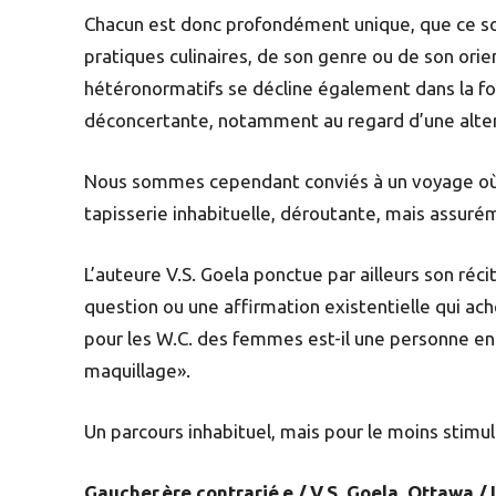
Chacun est donc profondément unique, que ce soi
pratiques culinaires, de son genre ou de son orie
hétéronormatifs se décline également dans la fo
déconcertante, notamment au regard d’une altern
Nous sommes cependant conviés à un voyage où la
tapisserie inhabituelle, déroutante, mais assurém
L’auteure V.S. Goela ponctue par ailleurs son récit
question ou une affirmation existentielle qui a
pour les W.C. des femmes est-il une personne en 
maquillage».
Un parcours inhabituel, mais pour le moins stimu
Gaucher.ère contrarié.e / V.S. Goela. Ottawa / L