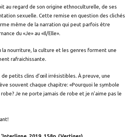
t au regard de son origine ethnoculturelle, de ses
ntation sexuelle. Cette remise en question des clichés
rme même de la narration qui peut parfois être
ance du «Je» au «Il/Elle».
 nourriture, la culture et les genres forment une
ent rafraichissante.
 de petits clins d’œil irrésistibles. À preuve, une
chève souvent chaque chapitre: «Pourquoi le symbole
robe? Je ne porte jamais de robe et je n’aime pas le
lant!
’Interligne, 2019. 158p. (Vertiges)