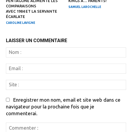
PENTAGONE ALIMENTE LES
KINGS À… PARENTS!
COMPARAISONS
SAMUEL LAROCHELLE
AVEC 1984 ET LA SERVANTE
ÉCARLATE
CAROLINE LAVIGNE
LAISSER UN COMMENTAIRE
N
:
Em
:
Si
:
Enregistrer mon nom, email et site web dans ce
navigateur pour la prochaine fois que je
commenterai.