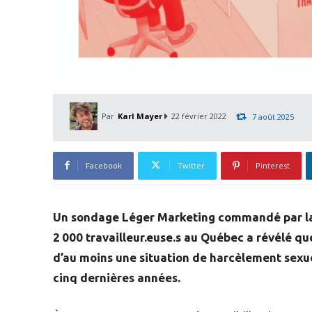
Par
Karl Mayer
22 février 2022
7 août 2025
Facebook
Twitter
Pinterest
Un sondage Léger Marketing commandé par la
2 000 travailleur.euse.s au Québec a révélé q
d’au moins une situation de harcèlement sexue
cinq dernières années.