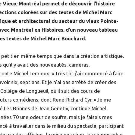
le Vieux-Montréal permet de découvrir l’histoire
jections colorées sur des textes de Michel Marc
rique et architectural du secteur du vieux Pointe-
avec Montréal en Histoires, d’un nouveau tableau
es textes de Michel Marc Bouchard.
 petit en même temps que dans la création artistique.
 qu’il y avait des nouveautés, caméras,
aconte Michel Lemieux. « Très tôt j’ai commencé à faire
oir six, sept ans. Et je n’ai pas arrêté de créer des
 Collège de Longueuil, où il suit des cours de
 futurs comédiens, dont René-Richard Cyr. « Je me
é Les Bonnes de Jean Genet », continue Michel
nnées 70 une odeur de soufre, mais je faisais mes
cé à travailler dans le milieu du spectacle, participant
 dessin des affiches, la mise en scène, la scénographie,