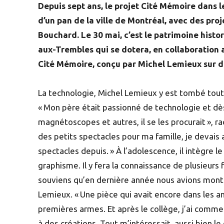
Depuis sept ans, le projet Cité Mémoire dans 
d’un pan de la ville de Montréal, avec des pro
Bouchard. Le 30 mai, c’est le patrimoine histo
aux-Trembles qui se dotera, en collaboration 
Cité Mémoire, conçu par Michel Lemieux sur d
La technologie, Michel Lemieux y est tombé tout
« Mon père était passionné de technologie et dès
magnétoscopes et autres, il se les procurait », r
des petits spectacles pour ma famille, je devais av
spectacles depuis. » À l’adolescence, il intègre le
graphisme. Il y fera la connaissance de plusieurs
souviens qu’en dernière année nous avions mont
Lemieux. « Une pièce qui avait encore dans les a
premières armes. Et après le collège, j’ai commen
à des créations. Tout m’intéressait, aussi bien le