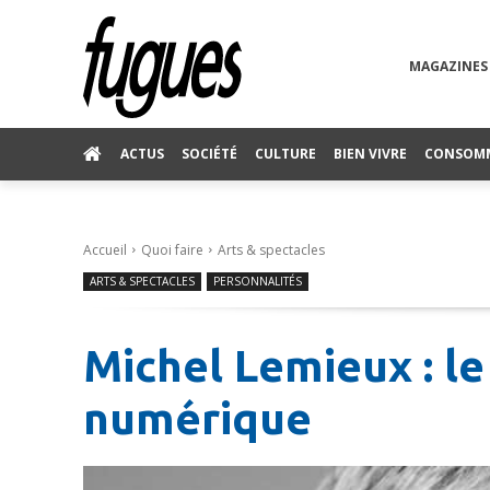
MAGAZINES
ACTUS
SOCIÉTÉ
CULTURE
BIEN VIVRE
CONSOM
Accueil
Quoi faire
Arts & spectacles
ARTS & SPECTACLES
PERSONNALITÉS
Michel Lemieux : le
numérique