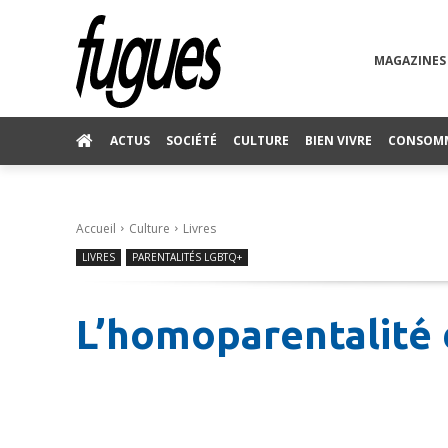
MAGAZINES
ACTUS
SOCIÉTÉ
CULTURE
BIEN VIVRE
CONSOM
Accueil
Culture
Livres
LIVRES
PARENTALITÉS LGBTQ+
L’homoparentalité 