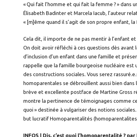
« Qui fait l’homme et qui fait la femme ? » dans 
Élisabeth Badinter et Marcela Iacub, l’auteur rela
« [m]ême quand il s’agit de son propre enfant, la
Cela dit, il importe de ne pas mentir à l’enfant e
On doit avoir réfléchi à ces questions dès avant l
d’inclusion d’un enfant dans une famille et prése
rappelle que la famille bourgeoise nucléaire est 
des constructions sociales. Vous serez rassuré.e
homoparentales se débrouillent aussi bien dans l
brève et excellente postface de Martine Gross r
montre la pertinence de témoignages comme celui-
quoi » destinée à vulgariser des notions sociales.
but lucratif Homoparentalités (homoparentalites
INFOS | Dis, c’est quoi l’homoparentalité ? pa