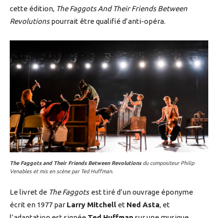
cette édition,
The Faggots And Their Friends Between
Revolutions
pourrait être qualifié d’anti-opéra.
The Faggots and Their Friends Between Revolutions
du compositeur Philip
Venables et mis en scène par Ted Huffman.
Le livret de
The Faggots
est tiré d’un ouvrage éponyme
écrit en 1977 par
Larry Mitchell
et
Ned Asta
, et
l’adaptation est signée
Ted Huffman
sur une musique