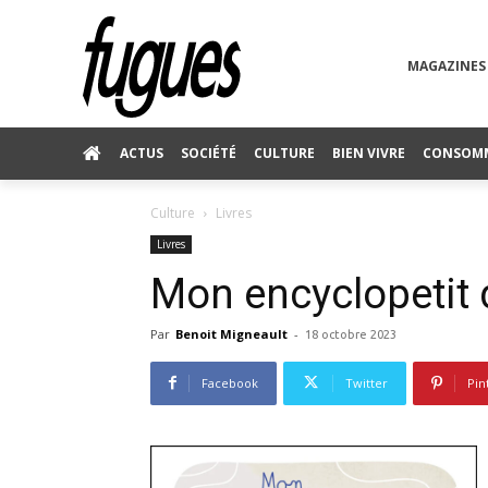
MAGAZINES
ACTUS
SOCIÉTÉ
CULTURE
BIEN VIVRE
CONSOM
Culture
Livres
Livres
Mon encyclopetit 
Par
Benoit Migneault
-
18 octobre 2023
Facebook
Twitter
Pin