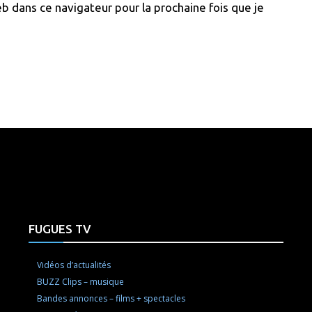
b dans ce navigateur pour la prochaine fois que je
e here! Replace this with any non empty raw html code and 
FUGUES TV
Vidéos d’actualités
BUZZ Clips – musique
Bandes annonces – films + spectacles