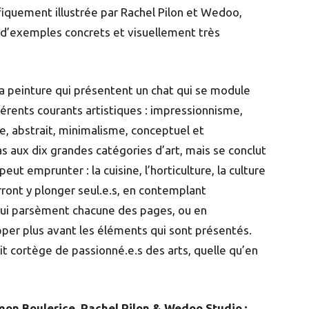
fiquement illustrée par Rachel Pilon et Wedoo,
r d’exemples concrets et visuellement très
a peinture qui présentent un chat qui se module
fférents courants artistiques : impressionnisme,
e, abstrait, minimalisme, conceptuel et
as aux dix grandes catégories d’art, mais se conclut
eut emprunter : la cuisine, l’horticulture, la culture
rront y plonger seul.e.s, en contemplant
qui parsèment chacune des pages, ou en
per plus avant les éléments qui sont présentés.
t cortège de passionné.e.s des arts, quelle qu’en
imon Boulerice, Rachel Pilon & Wedoo Studio ;