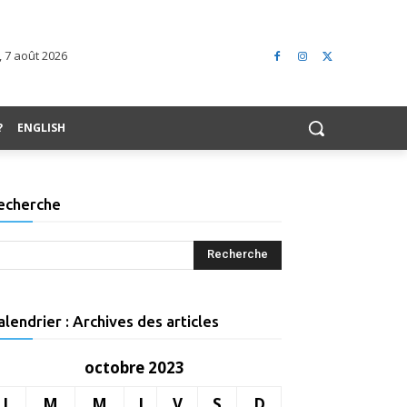
 7 août 2026
?
ENGLISH
echerche
alendrier : Archives des articles
octobre 2023
L
M
M
J
V
S
D