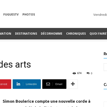
FUGUESTV
PHOTOS
Vendredi,
MATION
DESTINATIONS
DÉCORHOMME
CHRONIQUES
QUOI FAIRE
R
des arts
674
0
terest
Linkedin
Email
C
Simon Boulerice compte une nouvelle corde à