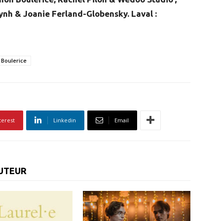
uynh & Joanie Ferland-Globensky. Laval :
Boulerice
terest
Linkedin
Email
AUTEUR