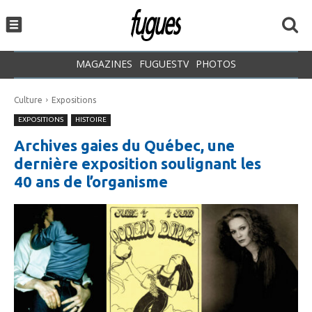
MAGAZINES
FUGUESTV
PHOTOS
Culture
Expositions
EXPOSITIONS
HISTOIRE
Archives gaies du Québec, une
dernière exposition soulignant les
40 ans de l’organisme