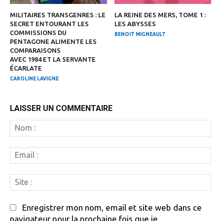
MILITAIRES TRANSGENRES : LE
LA REINE DES MERS, TOME 1 :
SECRET ENTOURANT LES
LES ABYSSES
COMMISSIONS DU
BENOIT MIGNEAULT
PENTAGONE ALIMENTE LES
COMPARAISONS
AVEC 1984 ET LA SERVANTE
ÉCARLATE
CAROLINE LAVIGNE
LAISSER UN COMMENTAIRE
N
:
Em
:
Si
:
Enregistrer mon nom, email et site web dans ce
navigateur pour la prochaine fois que je