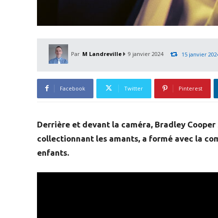
Par
M Landreville
9 janvier 2024
15 janvier 202
Facebook
Twitter
Pinterest
Derrière et devant la caméra, Bradley Cooper
collectionnant les amants, a formé avec la com
enfants.