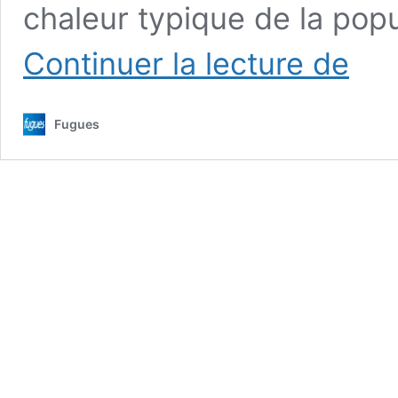
chaleur typique de la pop
Un
Continuer la lecture de
long
week-
end
Fugues
dans
un
cinq
étoiles
à
Halifax