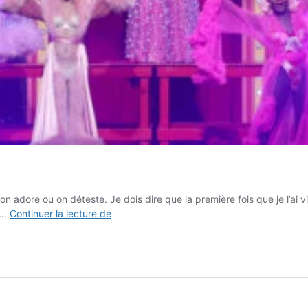
 adore ou on déteste. Je dois dire que la première fois que je l’ai vi
Las
n …
Continuer la lecture de
Vegas,
ville
de
tous
les
excès