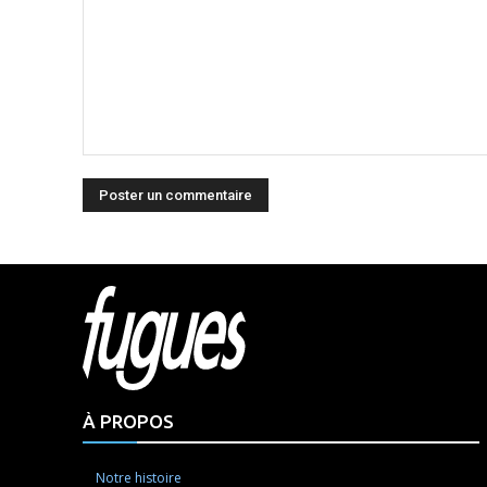
Commenter
:
Html cod
À PROPOS
Notre histoire