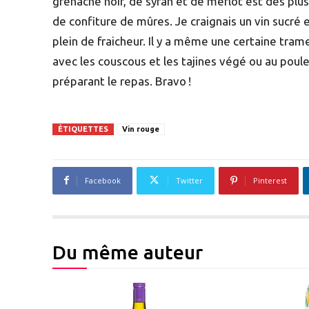
grenache noir, de syrah et de merlot est des plus
de confiture de mûres. Je craignais un vin sucré 
plein de fraicheur. Il y a même une certaine tram
avec les couscous et les tajines végé ou au pou
préparant le repas. Bravo !
ÉTIQUETTES
Vin rouge
Facebook
Twitter
Pinterest
Du même auteur