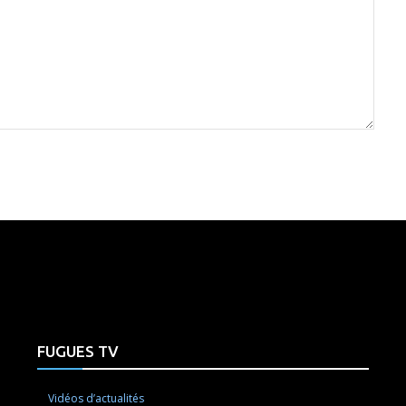
e here! Replace this with any non empty raw html code and 
FUGUES TV
Vidéos d’actualités