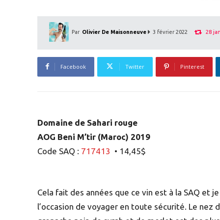
28 ja
Par
Olivier De Maisonneuve
3 février 2022
Facebook
Twitter
Pinterest
Domaine de Sahari rouge
AOG Beni M’tir (Maroc) 2019
Code SAQ :
717413
• 14,45$
Cela fait des années que ce vin est à la SAQ et je 
l’occasion de voyager en toute sécurité. Le nez