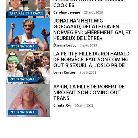
COOKIES
-
Caroline Lavigne
25 août 2025
AFFAIRES ET TRAVAIL
JONATHAN HERTWIG-
ØDEGAARD, DÉCATHLONIEN
NORVÉGIEN : «FIÈREMENT GAI, ET
HEUREUX DE L’ÊTRE»
-
Étienne Leduc
3 août 2025
INTERNATIONAL
LA PETITE-FILLE DU ROI HARALD
DE NORVÈGE, FAIT SON COMING
OUT BISEXUEL À L’OSLO PRIDE
-
Logan Cartier
1 août 2025
INTERNATIONAL
AYRIN, LA FILLE DE ROBERT DE
NIRO FAIT SON COMING OUT
TRANS
-
Chantal Cyr
30 avril 2025
INTERNATIONAL