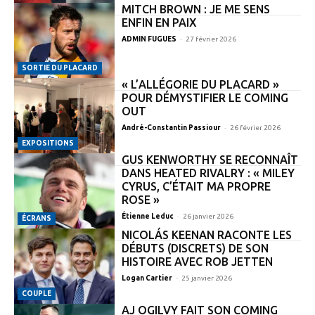
MITCH BROWN : JE ME SENS
ENFIN EN PAIX
-
ADMIN FUGUES
27 février 2026
SORTIE DU PLACARD
« L’ALLÉGORIE DU PLACARD »
POUR DÉMYSTIFIER LE COMING
OUT
-
André-Constantin Passiour
26 février 2026
EXPOSITIONS
GUS KENWORTHY SE RECONNAÎT
DANS HEATED RIVALRY : « MILEY
CYRUS, C’ÉTAIT MA PROPRE
ROSE »
-
Étienne Leduc
26 janvier 2026
ÉCRANS
NICOLÁS KEENAN RACONTE LES
DÉBUTS (DISCRETS) DE SON
HISTOIRE AVEC ROB JETTEN
-
Logan Cartier
25 janvier 2026
COUPLE
AJ OGILVY FAIT SON COMING