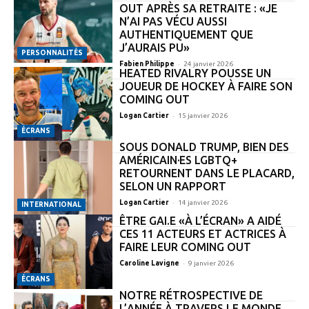
OUT APRÈS SA RETRAITE : «JE
N’AI PAS VÉCU AUSSI
AUTHENTIQUEMENT QUE
J’AURAIS PU»
PERSONNALITÉS
-
Fabien Philippe
24 janvier 2026
HEATED RIVALRY POUSSE UN
JOUEUR DE HOCKEY À FAIRE SON
COMING OUT
-
Logan Cartier
15 janvier 2026
ÉCRANS
SOUS DONALD TRUMP, BIEN DES
AMÉRICAIN·ES LGBTQ+
RETOURNENT DANS LE PLACARD,
SELON UN RAPPORT
-
Logan Cartier
14 janvier 2026
INTERNATIONAL
ÊTRE GAI.E «À L’ÉCRAN» A AIDÉ
CES 11 ACTEURS ET ACTRICES À
FAIRE LEUR COMING OUT
-
Caroline Lavigne
9 janvier 2026
ÉCRANS
NOTRE RÉTROSPECTIVE DE
L’ANNÉE À TRAVERS LE MONDE,