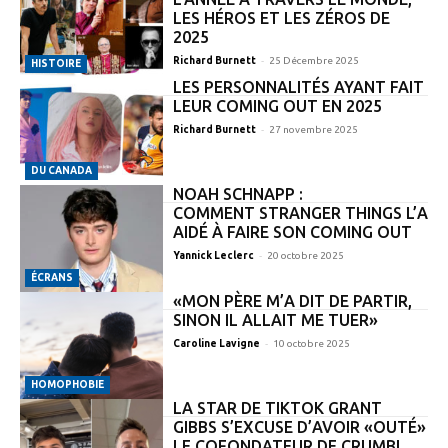
LES HÉROS ET LES ZÉROS DE
2025
-
Richard Burnett
25 Décembre 2025
HISTOIRE
LES PERSONNALITÉS AYANT FAIT
LEUR COMING OUT EN 2025
-
Richard Burnett
27 novembre 2025
DU CANADA
NOAH SCHNAPP :
COMMENT STRANGER THINGS L’A
AIDÉ À FAIRE SON COMING OUT
-
Yannick Leclerc
20 octobre 2025
ÉCRANS
«MON PÈRE M’A DIT DE PARTIR,
SINON IL ALLAIT ME TUER»
-
Caroline Lavigne
10 octobre 2025
HOMOPHOBIE
LA STAR DE TIKTOK GRANT
GIBBS S’EXCUSE D’AVOIR «OUTÉ»
LE COFONDATEUR DE CRUMBL