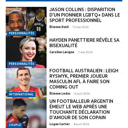
JASON COLLINS : DISPARITION
D’UN PIONNIER LGBTQ+ DANS LE
SPORT PROFESSIONNEL
-
Étienne Dutil
13 mai 2026
PERSONNALITÉS
HAYDEN PANETTIERE RÉVÈLE SA
BISEXUALITÉ
-
Caroline Lavigne
7 mai 2026
PERSONNALITÉS
FOOTBALL AUSTRALIEN : LEIGH
RYSWYK, PREMIER JOUEUR
MASCULIN AFL À FAIRE SON
COMING OUT
-
Étienne Leduc
9 avril 2026
INTERNATIONAL
UN FOOTBALLEUR ARGENTIN
ÉMEUT LE WEB APRÈS UNE
TOUCHANTE DÉCLARATION
D’AMOUR DE SON COPAIN
-
Logan Cartier
8 avril 2026
COUPLE