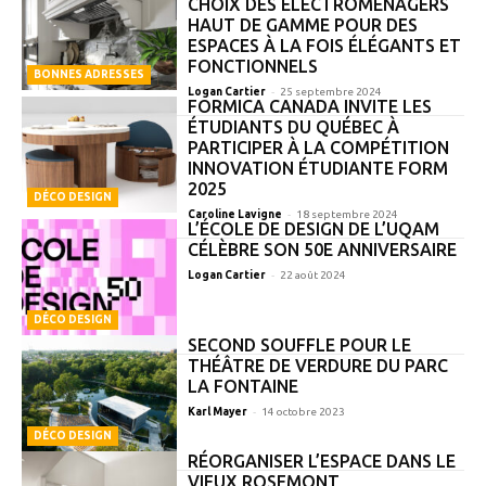
CHOIX DES ÉLECTROMÉNAGERS
HAUT DE GAMME POUR DES
ESPACES À LA FOIS ÉLÉGANTS ET
FONCTIONNELS
BONNES ADRESSES
-
Logan Cartier
25 septembre 2024
FORMICA CANADA INVITE LES
ÉTUDIANTS DU QUÉBEC À
PARTICIPER À LA COMPÉTITION
INNOVATION ÉTUDIANTE FORM
2025
DÉCO DESIGN
-
Caroline Lavigne
18 septembre 2024
L’ÉCOLE DE DESIGN DE L’UQAM
CÉLÈBRE SON 50E ANNIVERSAIRE
-
Logan Cartier
22 août 2024
DÉCO DESIGN
SECOND SOUFFLE POUR LE
THÉÂTRE DE VERDURE DU PARC
LA FONTAINE
-
Karl Mayer
14 octobre 2023
DÉCO DESIGN
RÉORGANISER L’ESPACE DANS LE
VIEUX ROSEMONT