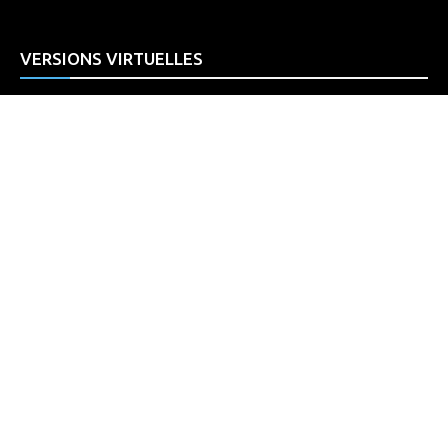
VERSIONS VIRTUELLES
Fugues
Décorhomme
LIEUX DE DISTRIBUTION DES MAGS
PARTICIPEZ À NOS CONCOURS
JE SOUTIENS FUGUES!
ANNONCER DANS NOS MAGAZINES OU SUR LE WEB