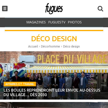
MAGAZINES
FUGUESTV
PHOTOS
DÉCO DESIGN
Accueil
Décorhomme
Déco design
AFFAIRES ET TRAVAIL
LES BOULES REPRENDRONT LEUR ENVOL AU-DESSUS
DU VILLAGE… DÈS 2030