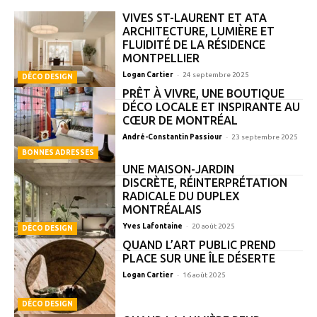
VIVES ST-LAURENT ET ATA
ARCHITECTURE, LUMIÈRE ET
FLUIDITÉ DE LA RÉSIDENCE
MONTPELLIER
-
Logan Cartier
24 septembre 2025
DÉCO DESIGN
PRÊT À VIVRE, UNE BOUTIQUE
DÉCO LOCALE ET INSPIRANTE AU
CŒUR DE MONTRÉAL
-
André-Constantin Passiour
23 septembre 2025
BONNES ADRESSES
UNE MAISON-JARDIN
DISCRÈTE, RÉINTERPRÉTATION
RADICALE DU DUPLEX
MONTRÉALAIS
-
Yves Lafontaine
20 août 2025
DÉCO DESIGN
QUAND L’ART PUBLIC PREND
PLACE SUR UNE ÎLE DÉSERTE
-
Logan Cartier
16 août 2025
DÉCO DESIGN