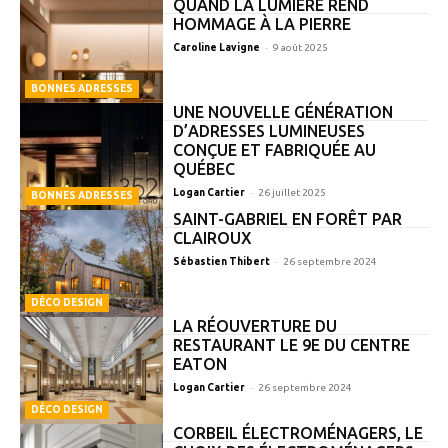
QUAND LA LUMIÈRE REND
HOMMAGE À LA PIERRE
-
Caroline Lavigne
9 août 2025
BONNES ADRESSES
UNE NOUVELLE GÉNÉRATION
D’ADRESSES LUMINEUSES
CONÇUE ET FABRIQUÉE AU
QUÉBEC
-
Logan Cartier
26 juillet 2025
BONNES ADRESSES
SAINT-GABRIEL EN FORÊT PAR
CLAIROUX
-
Sébastien Thibert
26 septembre 2024
DÉCO DESIGN
LA RÉOUVERTURE DU
RESTAURANT LE 9E DU CENTRE
EATON
-
Logan Cartier
26 septembre 2024
DÉCO DESIGN
CORBEIL ÉLECTROMÉNAGERS, LE