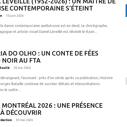
 LÉVEILLÉ (1952-2026) : UN MAÎTRE DE
NSE CONTEMPORAINE S’ÉTEINT
-
pe
10 juin 2026
la danse contemporaine québécoise est en deuil. Le chorégraphe,
ogue et artiste visuel Daniel Léveillé est décédé le 8 juin...
IA DO OLHO : UN CONTE DE FÉES
 NOIR AU FTA
-
Boullé
30 mai 2026
dérangeant, fascinant : près d’un siècle après sa publication, Histoire
eorges Bataille continue de susciter débats et interprétations.
s le cadre...
 MONTRÉAL 2026 : UNE PRÉSENCE
 À DÉCOUVRIR
-
édaction
30 mai 2026