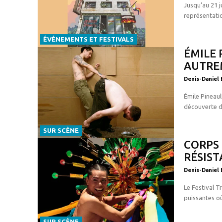
Jusqu’au 21 j
représentatio
ÉVÉNEMENTS ET FESTIVALS
ÉMILE 
AUTRE
Denis-Daniel 
Émile Pineaul
découverte de
SUR SCÈNE
CORPS 
RÉSIST
Denis-Daniel 
Le Festival 
puissantes où 
SUR SCÈNE