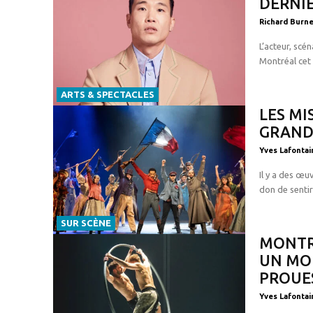
DERNI
Richard Burne
L’acteur, scé
Montréal cet é
ARTS & SPECTACLES
LES MI
GRANDI
Yves Lafontai
Il y a des œu
don de sentir
SUR SCÈNE
MONTR
UN MO
PROUES
Yves Lafontai