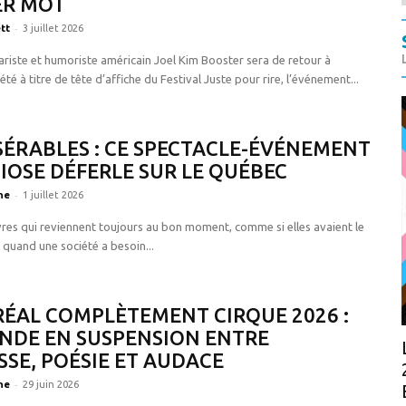
ER MOT
-
tt
3 juillet 2026
nariste et humoriste américain Joel Kim Booster sera de retour à
té à titre de tête d’affiche du Festival Juste pour rire, l’événement...
SÉRABLES : CE SPECTACLE-ÉVÉNEMENT
OSE DÉFERLE SUR LE QUÉBEC
-
ne
1 juillet 2026
vres qui reviennent toujours au bon moment, comme si elles avaient le
 quand une société a besoin...
ÉAL COMPLÈTEMENT CIRQUE 2026 :
NDE EN SUSPENSION ENTRE
SE, POÉSIE ET AUDACE
-
ne
29 juin 2026