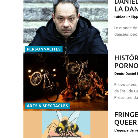
DANIEL
LA DA
Fabien Philip
Le monde de 
danseur, pédag
PERSONNALITÉS
HISTÓR
PORNO
Denis-Daniel 
Provocateur, 
de l’œil de G
Présentée dan
ARTS & SPECTACLES
FRINGE
QUEER
L'équipe de r