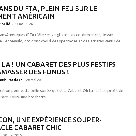
 ANS DU FTA, PLEIN FEU SUR LE
NENT AMÉRICAIN
-
Boullé
27 mai 2026
ransAmériques (FTA) fête ses vingt ans. Les co-directrices, Jessie
ne Dennewald, ont donc choisi des spectacles et des artistes venus de
! LA ! UN CABARET DES PLUS FESTIFS
MASSER DES FONDS !
-
ntin Passiour
20 mai 2026
dition pour cette belle soirée qu’est le Cabaret Oh La ! La ! au profit de
Parc. Toute une brochette...
CON, UNE EXPÉRIENCE SOUPER-
CLE CABARET CHIC
-
20 mai 2026