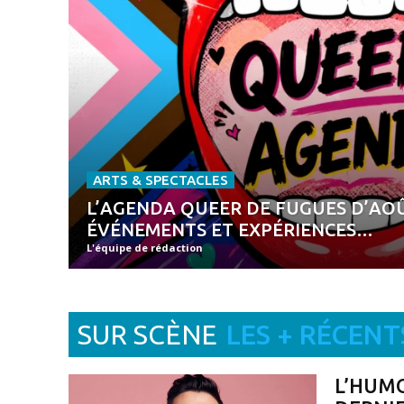
ARTS & SPECTACLES
L’AGENDA QUEER DE FUGUES D’AOÛT
ÉVÉNEMENTS ET EXPÉRIENCES…
L'équipe de rédaction
SUR SCÈNE
LES + RÉCENT
L’HUMO