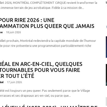
uillet 2026, MONTRÉAL COMPLÈTEMENT CiRQUE revient transformer la
immense terrain de jeu acrobatique. Fidèle à sa mission de...
POUR RIRE 2026 : UNE
AMMATION PLUS QUEER QUE JAMAIS
-
ne
18 juin 2026
uillet prochain, Montréal redeviendra la capitale mondiale de l'humour
ste pour rire présentera une programmation particulièrement riche
AL EN ARC-EN-CIEL, QUELQUES
TOURNABLES POUR VOUS FAIRE
R TOUT L’ÉTÉ
-
éal
17 juin 2026
’été est toujours un peu queer. Pas seulement parce que le Village
errasses et ses drapeaux arc-en-ciel, ou parce que...