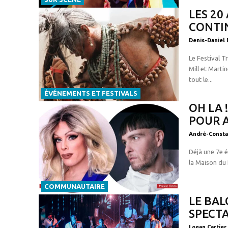
LES 20
CONTI
Denis-Daniel 
Le Festival T
Mill et Marti
tout le...
ÉVÉNEMENTS ET FESTIVALS
OH LA 
POUR A
André-Consta
Déjà une 7e é
la Maison du 
COMMUNAUTAIRE
LE BAL
SPECTA
Logan Cartier