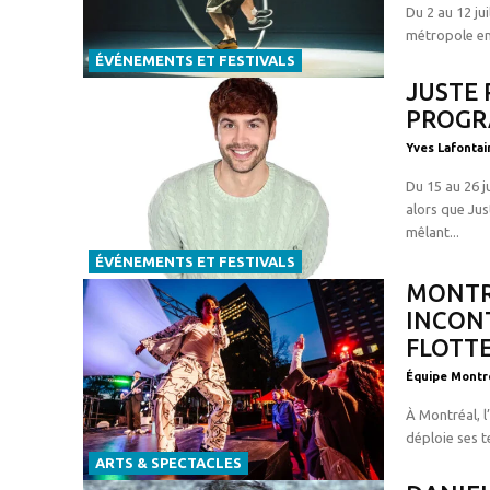
Du 2 au 12 j
métropole en 
ÉVÉNEMENTS ET FESTIVALS
JUSTE 
PROGR
Yves Lafontai
Du 15 au 26 j
alors que Ju
mêlant...
ÉVÉNEMENTS ET FESTIVALS
MONTRÉ
INCON
FLOTTE
Équipe Montr
À Montréal, l
déploie ses t
ARTS & SPECTACLES