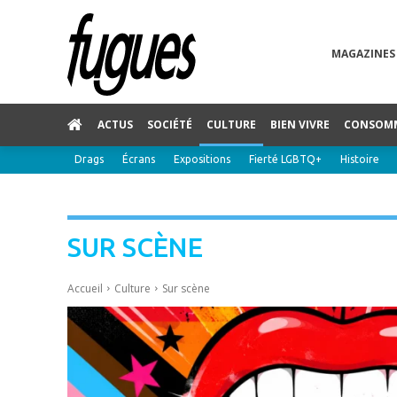
MAGAZINES
ACTUS
SOCIÉTÉ
CULTURE
BIEN VIVRE
CONSOM
Drags
Écrans
Expositions
Fierté LGBTQ+
Histoire
SUR SCÈNE
Accueil
Culture
Sur scène