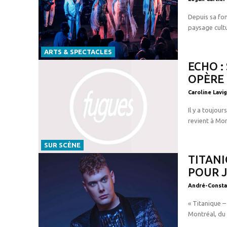
Depuis sa fo
paysage cultu
ARTS & SPECTACLES
ECHO :
OPÈRE
Caroline Lavi
Il y a toujou
revient à Mon
SUR SCÈNE
TITANI
POUR 
André-Consta
« Titanique –
Montréal, du 6