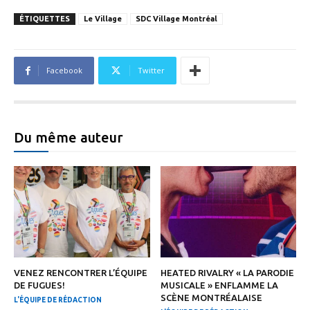
ÉTIQUETTES
Le Village
SDC Village Montréal
Facebook
Twitter
Du même auteur
VENEZ RENCONTRER L’ÉQUIPE
HEATED RIVALRY « LA PARODIE
DE FUGUES!
MUSICALE » ENFLAMME LA
SCÈNE MONTRÉALAISE
L'ÉQUIPE DE RÉDACTION