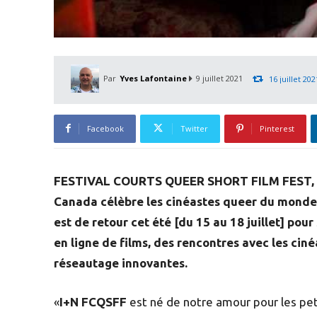
Par
Yves Lafontaine
9 juillet 2021
16 juillet 202
Facebook
Twitter
Pinterest
FESTIVAL COURTS QUEER SHORT FILM FEST, le 
Canada célèbre les cinéastes queer du monde 
est de retour cet été [du 15 au 18 juillet] pou
en ligne de films, des rencontres avec les ciné
réseautage innovantes.
«
I+N FCQSFF
est né de notre amour pour les peti