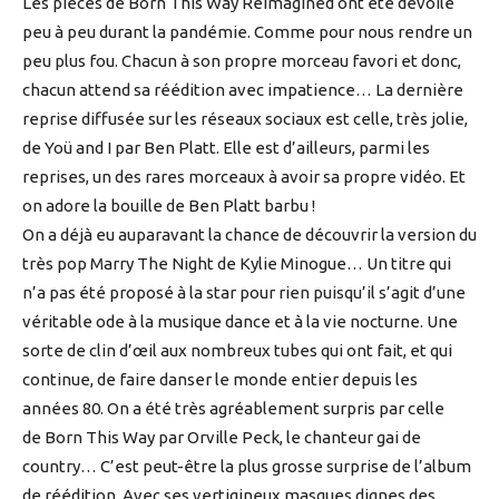
Les pièces de Born This Way Reimagined ont été dévoilé
peu à peu durant la pandémie. Comme pour nous rendre un
peu plus fou. Chacun à son propre morceau favori et donc,
chacun attend sa réédition avec impatience… La dernière
reprise diffusée sur les réseaux sociaux est celle, très jolie,
de Yoü and I par Ben Platt. Elle est d’ailleurs, parmi les
reprises, un des rares morceaux à avoir sa propre vidéo. Et
on adore la bouille de Ben Platt barbu !
On a déjà eu auparavant la chance de découvrir la version du
très pop Marry The Night de Kylie Minogue… Un titre qui
n’a pas été proposé à la star pour rien puisqu’il s’agit d’une
véritable ode à la musique dance et à la vie nocturne. Une
sorte de clin d’œil aux nombreux tubes qui ont fait, et qui
continue, de faire danser le monde entier depuis les
années 80. On a été très agréablement surpris par celle
de Born This Way par Orville Peck, le chanteur gai de
country… C’est peut-être la plus grosse surprise de l’album
de réédition. Avec ses vertigineux masques dignes des