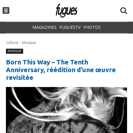
MAGAZINES
FUGUESTV
PHOTOS
Culture
Musique
MUSIQUE
Born This Way – The Tenth
Anniversary, réédition d’une œuvre
revisitée