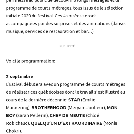
permettra au public de découvrir 3 longs métrages et un
programme de courts métrages, tous issus de la sélection
initiale 2020 du festival. Ces 4 soirées seront
accompagnées par des surprises et des animations (danse,
musique, services de restauration et bar…).
PUBLICITÉ
Voici la programmation:
2 septembre
L’Estival débutera avec un programme de courts métrages
de réalisatrices québécoises dont le travail s’est illustré au
cours de la dernière décennie:
STAR
(Emilie
Mannering),
BROTHERHOOD
(Meryam Joobeur),
MON
BOY
(Sarah Pellerin),
CHEF DE MEUTE
(Chloé
Robichaud),
QUELQU’UN D’EXTRAORDINAIRE
(Monia
Chokri).