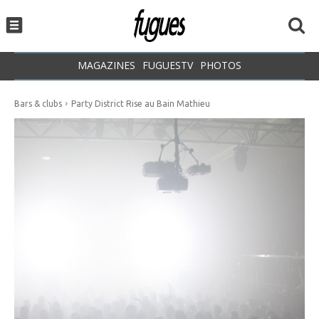
MAGAZINES
FUGUESTV
PHOTOS
Bars & clubs
Party District Rise au Bain Mathieu