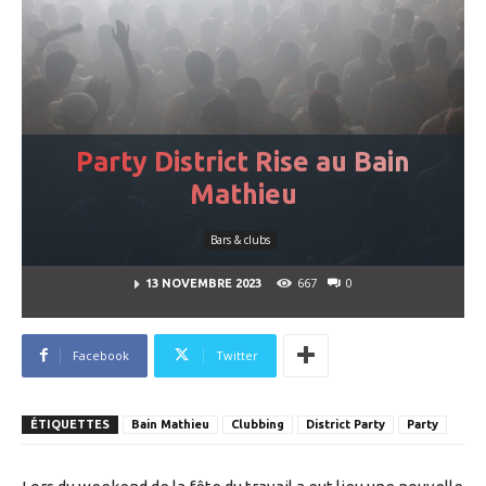
Party District Rise au Bain
Mathieu
Bars & clubs
667
0
13 NOVEMBRE 2023
Facebook
Twitter
ÉTIQUETTES
Bain Mathieu
Clubbing
District Party
Party