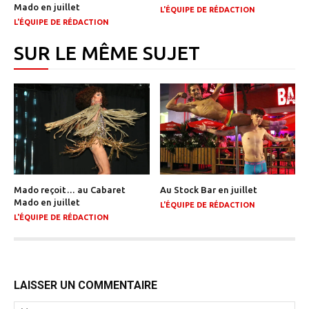
Mado en juillet
L'ÉQUIPE DE RÉDACTION
L'ÉQUIPE DE RÉDACTION
SUR LE MÊME SUJET
Mado reçoit… au Cabaret
Au Stock Bar en juillet
Mado en juillet
L'ÉQUIPE DE RÉDACTION
L'ÉQUIPE DE RÉDACTION
LAISSER UN COMMENTAIRE
N