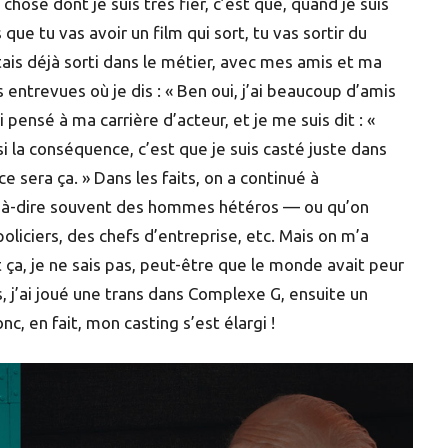
hose dont je suis très fier, c’est que, quand je suis
s que tu vas avoir un film qui sort, tu vas sortir du
tais déjà sorti dans le métier, avec mes amis et ma
 entrevues où je dis : « Ben oui, j’ai beaucoup d’amis
 pensé à ma carrière d’acteur, et je me suis dit : «
si la conséquence, c’est que je suis casté juste dans
 sera ça. » Dans les faits, on a continué à
t-à-dire souvent des hommes hétéros — ou qu’on
liciers, des chefs d’entreprise, etc. Mais on m’a
 ça, je ne sais pas, peut-être que le monde avait peur
rs, j’ai joué une trans dans Complexe G, ensuite un
c, en fait, mon casting s’est élargi !