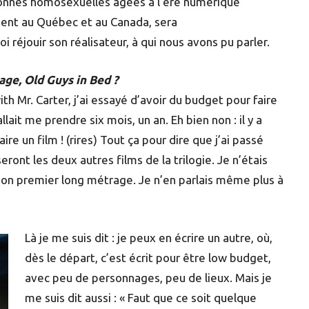
rsonnes homosexuelles âgées à l’ère numérique
ement au Québec et au Canada, sera
 réjouir son réalisateur, à qui nous avons pu parler.
age, Old Guys in Bed ?
th Mr. Carter, j’ai essayé d’avoir du budget pour faire
llait me prendre six mois, un an. Eh bien non : il y a
e un film ! (rires) Tout ça pour dire que j’ai passé
ront les deux autres films de la trilogie. Je n’étais
e son premier long métrage. Je n’en parlais même plus à
Là je me suis dit : je peux en écrire un autre, où,
dès le départ, c’est écrit pour être low budget,
avec peu de personnages, peu de lieux. Mais je
me suis dit aussi : « Faut que ce soit quelque