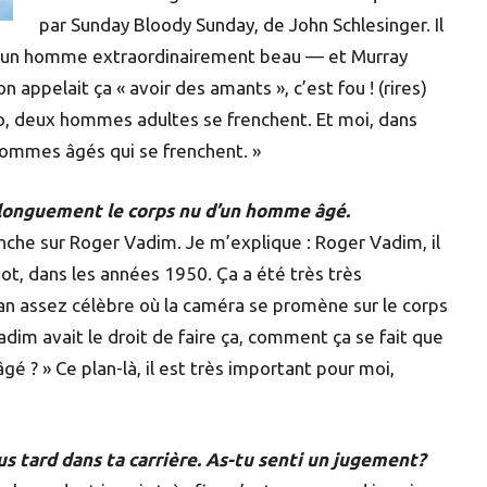
par Sunday Bloody Sunday, de John Schlesinger. Il
est un homme extraordinairement beau — et Murray
 appelait ça « avoir des amants », c’est fou ! (rires)
no, deux hommes adultes se frenchent. Et moi, dans
ux hommes âgés qui se frenchent. »
e longuement le corps nu d’un homme âgé.
che sur Roger Vadim. Je m’explique : Roger Vadim, il
ot, dans les années 1950. Ça a été très très
 plan assez célèbre où la caméra se promène sur le corps
adim avait le droit de faire ça, comment ça se fait que
é ? » Ce plan-là, il est très important pour moi,
us tard dans ta carrière. As-tu senti un jugement?