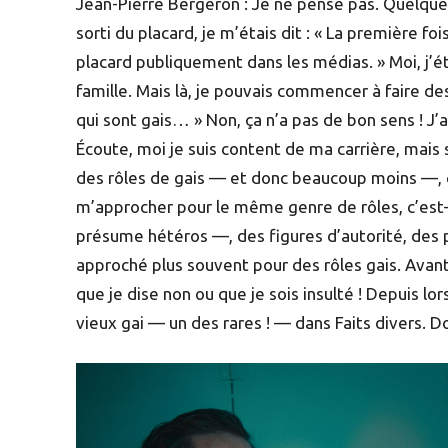
Jean-Pierre Bergeron : Je ne pense pas. Quelque c
sorti du placard, je m’étais dit : « La première foi
placard publiquement dans les médias. » Moi, j’é
famille. Mais là, je pouvais commencer à faire des
qui sont gais… » Non, ça n’a pas de bon sens ! J’ai
Écoute, moi je suis content de ma carrière, mais 
des rôles de gais — et donc beaucoup moins —, ce
m’approcher pour le même genre de rôles, c’es
présume hétéros —, des figures d’autorité, des po
approché plus souvent pour des rôles gais. Avant
que je dise non ou que je sois insulté ! Depuis lo
vieux gai — un des rares ! — dans Faits divers. Don