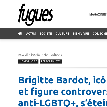
MAGAZINES
ACTUS
SOCIÉTÉ
CULTURE
BIEN VIVRE
CONSOM
Accueil
Société
Homophobie
HOMOPHOBIE
PERSONNALITÉS
Brigitte Bardot, i
et figure controve
anti-LGBTQ+, s’étei