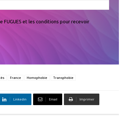
 de FUGUES et les conditions pour recevoir
cès
France
Homophobie
Transphobie
Linkedin
Email
Imprimer