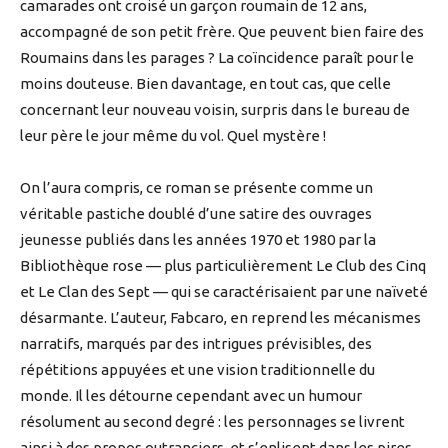
camarades ont croisé un garçon roumain de 12 ans,
accompagné de son petit frère. Que peuvent bien faire des
Roumains dans les parages ? La coïncidence paraît pour le
moins douteuse. Bien davantage, en tout cas, que celle
concernant leur nouveau voisin, surpris dans le bureau de
leur père le jour même du vol. Quel mystère !
On l’aura compris, ce roman se présente comme un
véritable pastiche doublé d’une satire des ouvrages
jeunesse publiés dans les années 1970 et 1980 par la
Bibliothèque rose — plus particulièrement Le Club des Cinq
et Le Clan des Sept — qui se caractérisaient par une naïveté
désarmante. L’auteur, Fabcaro, en reprend les mécanismes
narratifs, marqués par des intrigues prévisibles, des
répétitions appuyées et une vision traditionnelle du
monde. Il les détourne cependant avec un humour
résolument au second degré : les personnages se livrent
ainsi à des propos outranciers, et s’enlisent dans les pires