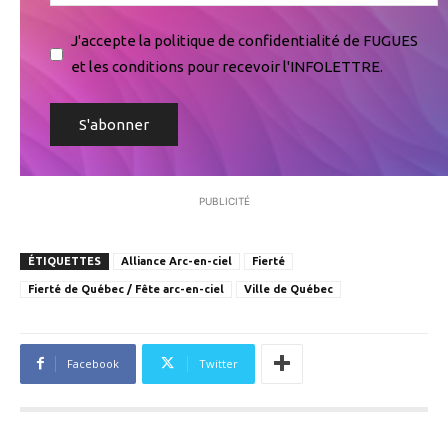
J'accepte la politique de confidentialité de FUGUES
et les conditions pour recevoir l'INFOLETTRE.
PUBLICITÉ
ÉTIQUETTES
Alliance Arc-en-ciel
Fierté
Fierté de Québec / Fête arc-en-ciel
Ville de Québec
Facebook
Twitter