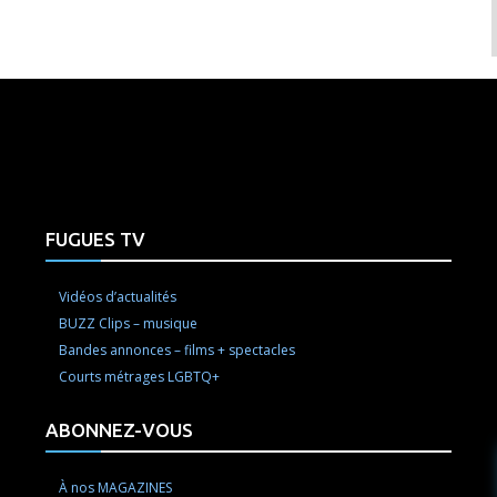
e here! Replace this with any non empty raw html code and 
FUGUES TV
Vidéos d’actualités
BUZZ Clips – musique
Bandes annonces – films + spectacles
Courts métrages LGBTQ+
ABONNEZ-VOUS
À nos MAGAZINES