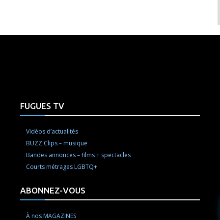
e here! Replace this with any non empty raw html code and 
FUGUES TV
Vidéos d’actualités
BUZZ Clips – musique
Bandes annonces – films + spectacles
Courts métrages LGBTQ+
ABONNEZ-VOUS
À nos MAGAZINES