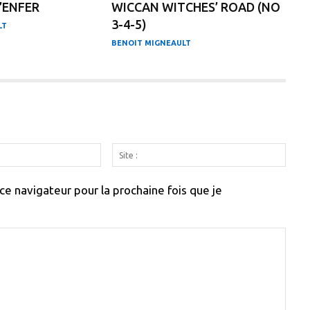
’ENFER
WICCAN WITCHES’ ROAD (NO
3-4-5)
LT
BENOIT MIGNEAULT
Email
Site
:
:
e navigateur pour la prochaine fois que je