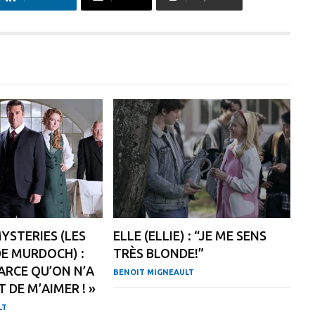
STERIES (LES
ELLE (ELLIE) : “JE ME SENS
E MURDOCH) :
TRÈS BLONDE!”
PARCE QU’ON N’A
BENOIT MIGNEAULT
T DE M’AIMER ! »
LT