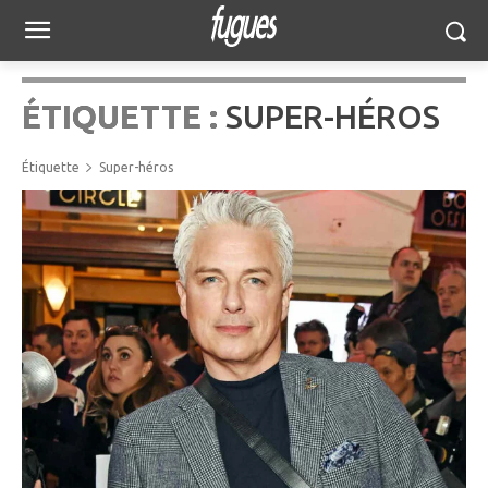
ÉTIQUETTE :
SUPER-HÉROS
Étiquette
Super-héros