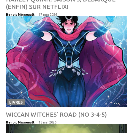
(ENFIN) SUR NETFLIX!
-
Benoit Migneault
17 juin 2026
LIVRES
WICCAN WITCHES’ ROAD (NO 3-4-5)
-
Benoit Migneault
15 mai 2026