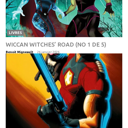
LIVRES
WICCAN WITCHES’ ROAD (NO 1 DE 5)
-
Benoit Migneault
26 janvier 2026