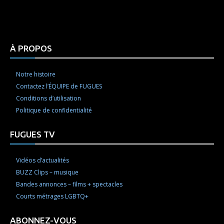
Html code here! Replace this with any non empty raw
html code and that's it.
À PROPOS
Notre histoire
Contactez l’ÉQUIPE de FUGUES
Conditions d’utilisation
Politique de confidentialité
FUGUES TV
Vidéos d’actualités
BUZZ Clips – musique
Bandes annonces – films + spectacles
Courts métrages LGBTQ+
ABONNEZ-VOUS