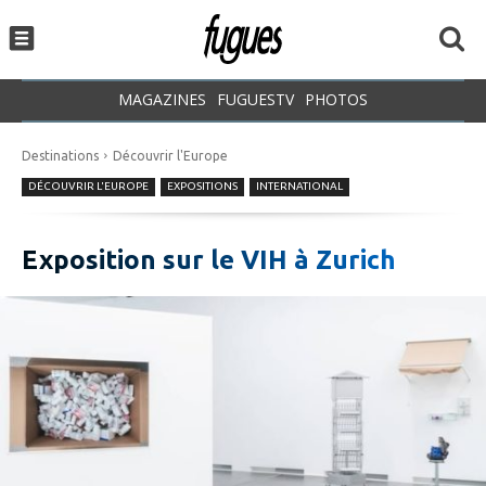
MAGAZINES
FUGUESTV
PHOTOS
Destinations
Découvrir l'Europe
DÉCOUVRIR L'EUROPE
EXPOSITIONS
INTERNATIONAL
Exposition sur le VIH à Zurich