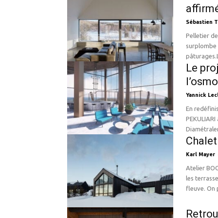
affirm
Sébastien T
Pelletier de Fontenay Située sur le h
surplombe 
pâturages.L
Le pro
l’osmo
Yannick Lec
En redéfinis
PEKULIARI a
Diamétrale
Chalet
Karl Mayer
Atelier BOOM-TOWN Le chalet du Bois F
les terrass
fleuve. On p
Retrou