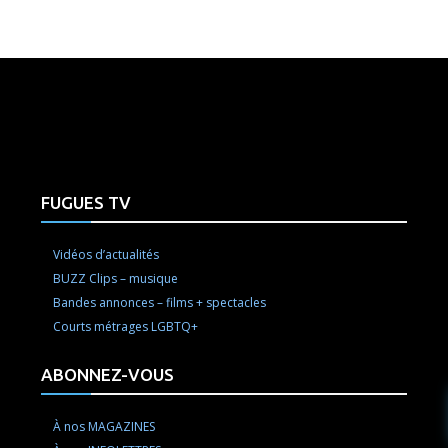
e here! Replace this with any non empty raw html code and 
FUGUES TV
Vidéos d’actualités
BUZZ Clips – musique
Bandes annonces – films + spectacles
Courts métrages LGBTQ+
ABONNEZ-VOUS
À nos MAGAZINES