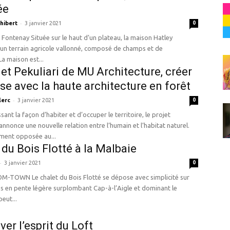
ée
-
hibert
3 janvier 2021
0
aut d’un plateau, la maison Hatley
un terrain agricole vallonné, composé de champs et de
a maison est...
jet Pekuliari de MU Architecture, créer
se avec la haute architecture en forêt
-
lerc
3 janvier 2021
0
sant la façon d’habiter et d’occuper le territoire, le projet
nnonce une nouvelle relation entre l’humain et l’habitat naturel.
ment opposée au...
 du Bois Flotté à la Malbaie
-
3 janvier 2021
0
lotté se dépose avec simplicité sur
es en pente légère surplombant Cap-à-l’Aigle et dominant le
eut...
ver l’esprit du Loft