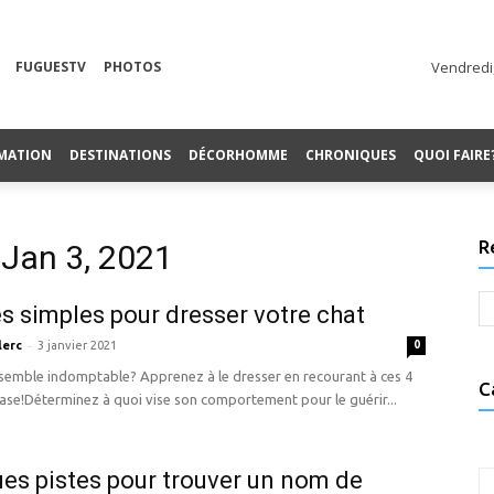
FUGUESTV
PHOTOS
Vendredi,
MATION
DESTINATIONS
DÉCORHOMME
CHRONIQUES
QUOI FAIRE
R
 Jan 3, 2021
es simples pour dresser votre chat
-
lerc
3 janvier 2021
0
 semble indomptable? Apprenez à le dresser en recourant à ces 4
C
ase!Déterminez à quoi vise son comportement pour le guérir...
es pistes pour trouver un nom de