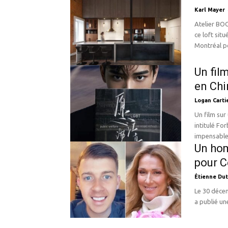
Karl Mayer
Atelier BOOM-TOWN L'atelier BOOM-T
ce loft sit
Montréal po
Un fil
en Chi
Logan Carti
Un film sur
intitulé Fo
impensable 
Un ho
pour C
Étienne Dut
Le 30 déce
a publié un