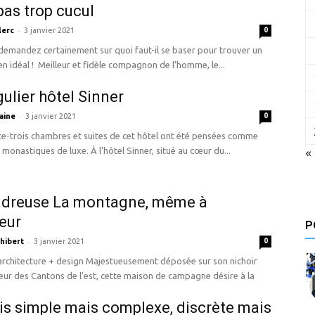
pas trop cucul
-
lerc
3 janvier 2021
0
demandez certainement sur quoi faut-il se baser pour trouver un
n idéal ! Meilleur et fidèle compagnon de l’homme, le...
gulier hôtel Sinner
-
aine
3 janvier 2021
0
te-trois chambres et suites de cet hôtel ont été pensées comme
«
s monastiques de luxe. À l'hôtel Sinner, situé au cœur du...
udreuse La montagne, même à
ieur
P
-
hibert
3 janvier 2021
0
 design Majestueusement déposée sur son nichoir
ur des Cantons de l’est, cette maison de campagne désire à la
ois simple mais complexe, discrète mais