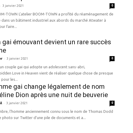
-
3 janvier 2021
0
OWN a profité du réaménagement de
ué dans un bâtiment industriel aux abords du marché Atwater à
ur faire...
m gai émouvant devient un rare succès
ne
-
er
3 janvier 2021
0
 un couple gai qui adopte un adolescent sans-abri,
rbidden Love in Heaven vient de réaliser quelque chose de presque
pour les...
mme gai change légalement de nom
éline Dion après une nuit de beuverie
-
il
3 janvier 2021
0
mbre, l’homme anciennement connu sous le nom de Thomas Dodd
e photo sur Twitter d’une pile de documents et a...