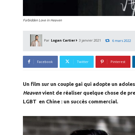
Forbidden Love in Heaven
Par
Logan Cartier
3 janvier 2021
6 mars 2022
Facebook
Twitter
Pinterest
Un film sur un couple gai qui adopte un adoles
Heaven
vient de réaliser quelque chose de pre
LGBT en Chine : un succès commercial.