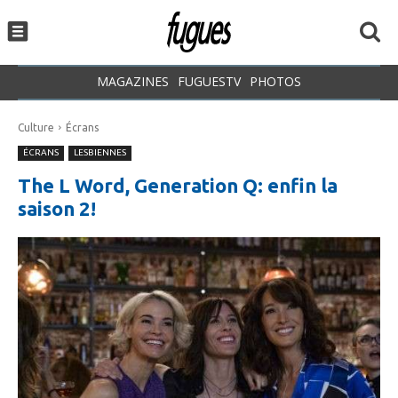
MAGAZINES
FUGUESTV
PHOTOS
Culture
Écrans
ÉCRANS
LESBIENNES
The L Word, Generation Q: enfin la
saison 2!