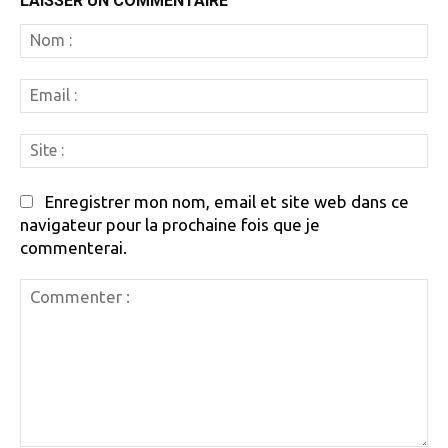
LAISSER UN COMMENTAIRE
N
:
Em
:
Si
:
Enregistrer mon nom, email et site web dans ce
navigateur pour la prochaine fois que je
commenterai.