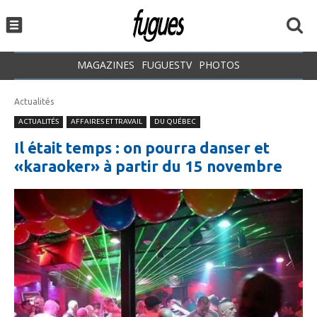
MAGAZINES
FUGUESTV
PHOTOS
Actualités
ACTUALITÉS
AFFAIRES ET TRAVAIL
DU QUÉBEC
Il était temps : on pourra danser et
«karaoker» à partir du 15 novembre