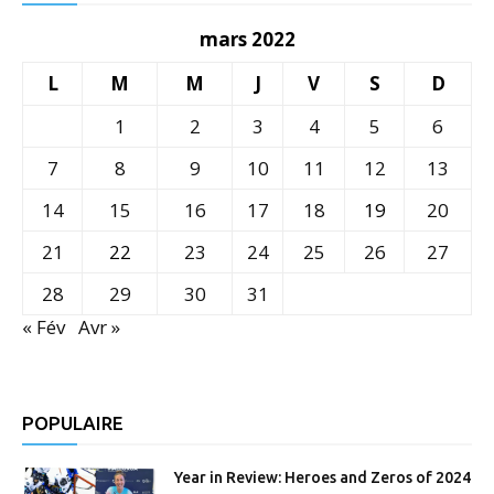
mars 2022
L
M
M
J
V
S
D
1
2
3
4
5
6
7
8
9
10
11
12
13
14
15
16
17
18
19
20
21
22
23
24
25
26
27
28
29
30
31
« Fév
Avr »
POPULAIRE
Year in Review: Heroes and Zeros of 2024