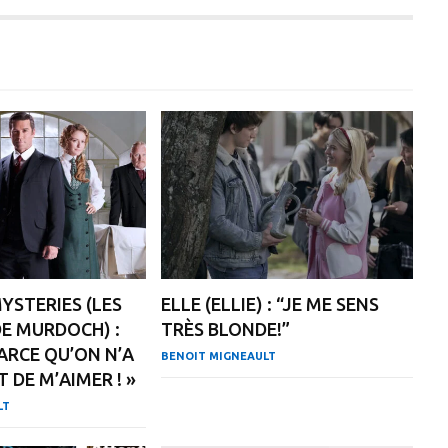
STERIES (LES
ELLE (ELLIE) : “JE ME SENS
E MURDOCH) :
TRÈS BLONDE!”
PARCE QU’ON N’A
BENOIT MIGNEAULT
T DE M’AIMER ! »
LT