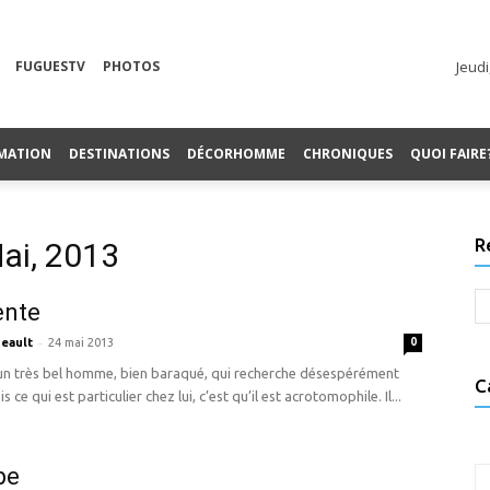
FUGUESTV
PHOTOS
Jeudi
MATION
DESTINATIONS
DÉCORHOMME
CHRONIQUES
QUOI FAIRE
R
ai, 2013
ente
-
eault
24 mai 2013
0
 un très bel homme, bien baraqué, qui recherche désespérément
C
s ce qui est particulier chez lui, c’est qu’il est acrotomophile. Il...
pe