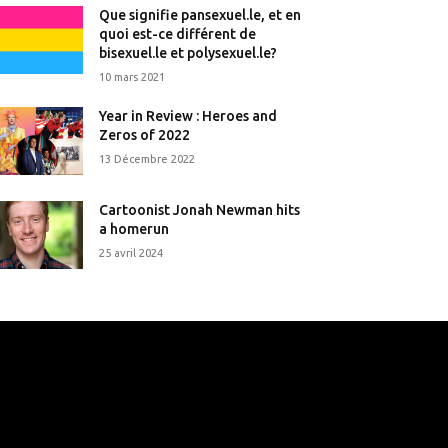
Que signifie pansexuel.le, et en
quoi est-ce différent de
bisexuel.le et polysexuel.le?
10 mars 2021
Year in Review : Heroes and
Zeros of 2022
13 Décembre 2022
Cartoonist Jonah Newman hits
a homerun
25 avril 2024
that's it.