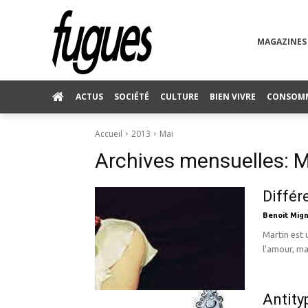
MAGAZINES
ACTUS
SOCIÉTÉ
CULTURE
BIEN VIVRE
CONSOM
Accueil
2013
Mai
Archives mensuelles: M
Différ
Benoit Mign
Martin est
l’amour, mai
Antity