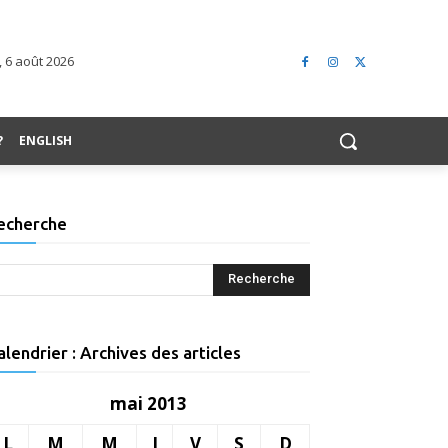
, 6 août 2026
?
ENGLISH
echerche
alendrier : Archives des articles
mai 2013
L
M
M
J
V
S
D