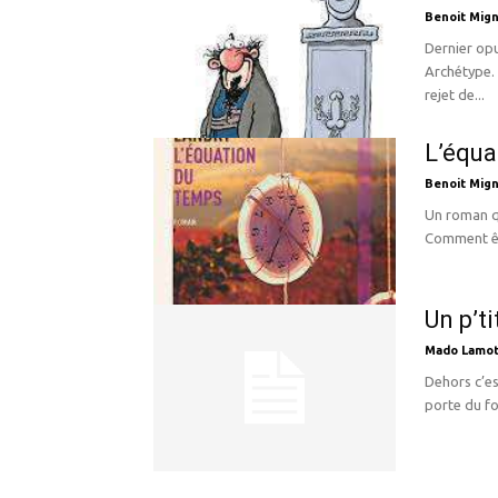
Benoit Mign
Dernier opu
Archétype. 
rejet de...
L’équa
Benoit Mign
Un roman qu
Comment êtr
Un p’ti
Mado Lamot
Dehors c’es
porte du fo