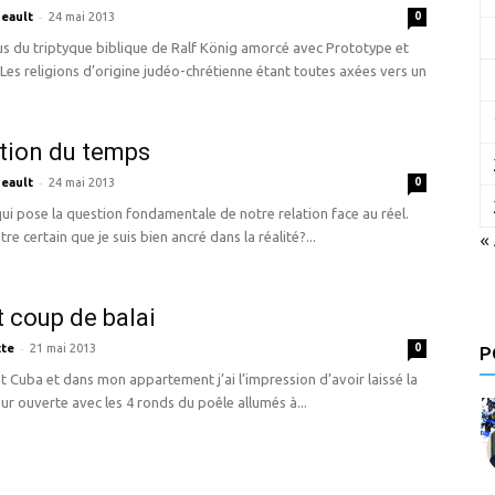
-
eault
24 mai 2013
0
s du triptyque biblique de Ralf König amorcé avec Prototype et
Les religions d’origine judéo-chrétienne étant toutes axées vers un
tion du temps
-
eault
24 mai 2013
0
i pose la question fondamentale de notre relation face au réel.
«
e certain que je suis bien ancré dans la réalité?...
t coup de balai
-
te
21 mai 2013
0
P
t Cuba et dans mon appartement j’ai l’impression d’avoir laissé la
ur ouverte avec les 4 ronds du poêle allumés à...