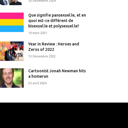
30 Décembre 2024
Que signifie pansexuel.le, et en
quoi est-ce différent de
bisexuel.le et polysexuel.le?
10 mars 2021
Year in Review : Heroes and
Zeros of 2022
13 Décembre 2022
Cartoonist Jonah Newman hits
a homerun
25 avril 2024
that's it.