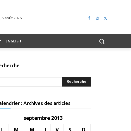
, 6 août 2026
?
ENGLISH
echerche
alendrier : Archives des articles
septembre 2013
L
M
M
J
V
S
D