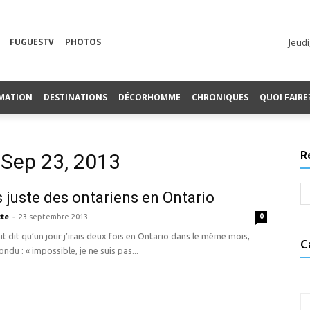
FUGUESTV
PHOTOS
Jeudi
MATION
DESTINATIONS
DÉCORHOMME
CHRONIQUES
QUOI FAIRE
R
 Sep 23, 2013
s juste des ontariens en Ontario
-
te
23 septembre 2013
0
it dit qu’un jour j’irais deux fois en Ontario dans le même mois,
C
ondu : « impossible, je ne suis pas...