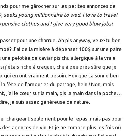
tends pour me gârocher sur les petites annonces de
 seeks young millionnaire to wed. I love to travel
 expensive clothes and I give very good blow jobs!
 passer pour une charrue. Ah pis anyway, veux-tu ben
 moé? J’ai de la misère à dépenser 100$ sur une paire
 une pelotée de caviar pis chu allergique à la vraie
si j’étais riche à craquer, chu à peu près sûre que je
 qui en ont vraiment besoin. Hey que ça sonne ben
 la fête de l’amour et du partage, hein ! Non, mais
nt, j’ai le cœur sur la main, pis la main dans la poche…
 dire, je suis assez généreuse de nature.
eur chargeant seulement pour le repas, mais pas pour
 des agences de vin. Et je ne compte plus les fois où