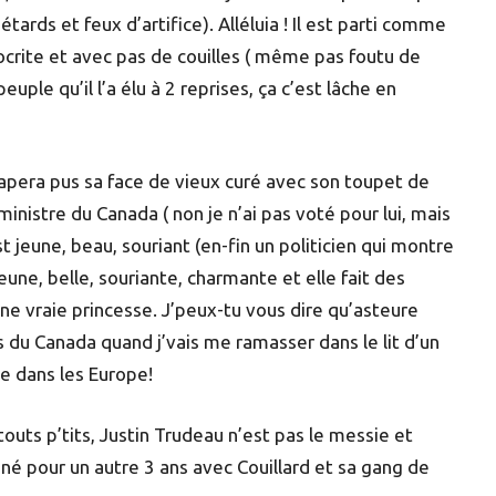
tards et feux d’artifice). Alléluia ! Il est parti comme
ocrite et avec pas de couilles ( même pas foutu de
ple qu’il l’a élu à 2 reprises, ça c’est lâche en
 tapera pus sa face de vieux curé avec son toupet de
nistre du Canada ( non je n’ai pas voté pour lui, mais
 jeune, beau, souriant (en-fin un politicien qui montre
eune, belle, souriante, charmante et elle fait des
e vraie princesse. J’peux-tu vous dire qu’asteure
s du Canada quand j’vais me ramasser dans le lit d’un
e dans les Europe!
touts p’tits, Justin Trudeau n’est pas le messie et
 pour un autre 3 ans avec Couillard et sa gang de