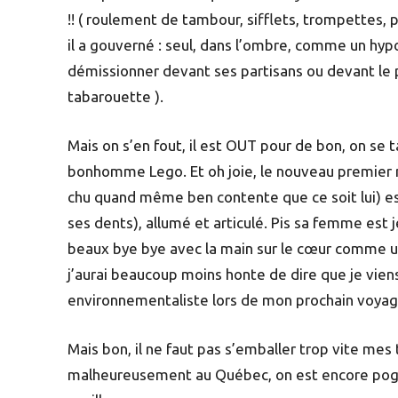
!! ( roulement de tambour, sifflets, trompettes, pé
il a gouverné : seul, dans l’ombre, comme un hyp
démissionner devant ses partisans ou devant le peu
tabarouette ).
Mais on s’en fout, il est OUT pour de bon, on se
bonhomme Lego. Et oh joie, le nouveau premier mi
chu quand même ben contente que ce soit lui) est
ses dents), allumé et articulé. Pis sa femme est j
beaux bye bye avec la main sur le cœur comme un
j’aurai beaucoup moins honte de dire que je vien
environnementaliste lors de mon prochain voyag
Mais bon, il ne faut pas s’emballer trop vite mes 
malheureusement au Québec, on est encore pogné