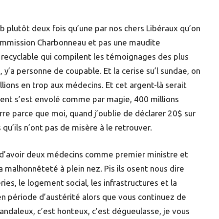
mb plutôt deux fois qu’une par nos chers Libéraux qu’on
a commission Charbonneau et pas une maudite
recyclable qui compilent les témoignages des plus
t, y’a personne de coupable. Et la cerise su’l sundae, on
ions en trop aux médecins. Et cet argent-là serait
argent s’est envolé comme par magie, 400 millions
re parce que moi, quand j’oublie de déclarer 20$ sur
qu’ils n’ont pas de misère à le retrouver.
s d’avoir deux médecins comme premier ministre et
a malhonnêteté à plein nez. Pis ils osent nous dire
ies, le logement social, les infrastructures et la
en période d’austérité alors que vous continuez de
candaleux, c’est honteux, c’est dégueulasse, je vous