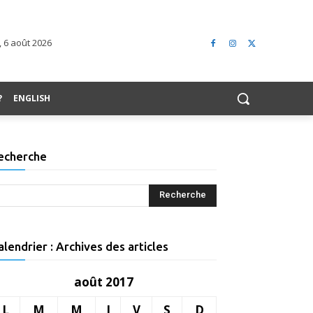
, 6 août 2026
?
ENGLISH
echerche
alendrier : Archives des articles
août 2017
L
M
M
J
V
S
D