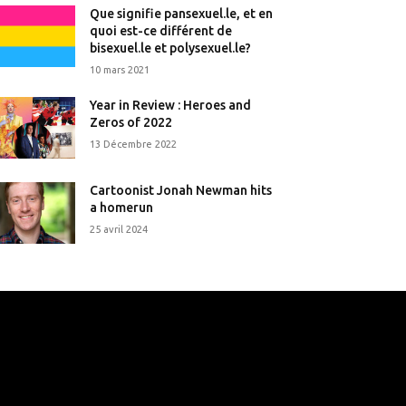
Que signifie pansexuel.le, et en
quoi est-ce différent de
bisexuel.le et polysexuel.le?
10 mars 2021
Year in Review : Heroes and
Zeros of 2022
13 Décembre 2022
Cartoonist Jonah Newman hits
a homerun
25 avril 2024
that's it.