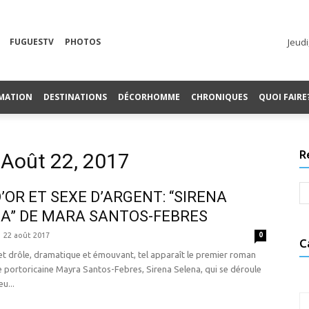
FUGUESTV
PHOTOS
Jeudi
MATION
DESTINATIONS
DÉCORHOMME
CHRONIQUES
QUOI FAIRE
R
 Août 22, 2017
D’OR ET SEXE D’ARGENT: “SIRENA
A” DE MARA SANTOS-FEBRES
22 août 2017
0
C
t drôle, dramatique et émouvant, tel apparaît le premier roman
e portoricaine Mayra Santos-Febres, Sirena Selena, qui se déroule
eu...