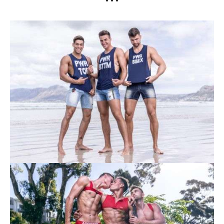
• • •