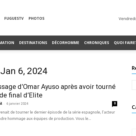
FUGUESTV
PHOTOS
Vendredi,
MATION
DESTINATIONS
DÉCORHOMME
CHRONIQUES
QUOI FAIRE
R
 Jan 6, 2024
sage d’Omar Ayuso après avoir tourné
de final d’Elite
-
il
6 janvier 2024
0
C
 venait de tourner le dernier épisode de la série espagnole, l’acteur
ndre hommage aux équipes de production. Vous le...