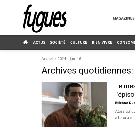
MAGAZINES
ACTUS
SOCIÉTÉ
CULTURE
BIEN VIVRE
CONSOM
Accueil
2024
Jan
6
Archives quotidiennes:
Le mes
l’épiso
Étienne Dut
Alors qu’il
a tenu à re