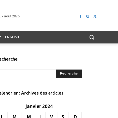
 7 août 2026
?
ENGLISH
echerche
alendrier : Archives des articles
janvier 2024
L
M
M
J
V
S
D