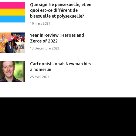
Que signifie pansexuel.le, et en
quoi est-ce différent de
bisexuel.le et polysexuel.le?
10 mars 2021
Year in Review : Heroes and
Zeros of 2022
13 Décembre 2022
Cartoonist Jonah Newman hits
a homerun
25 avril 2024
that's it.