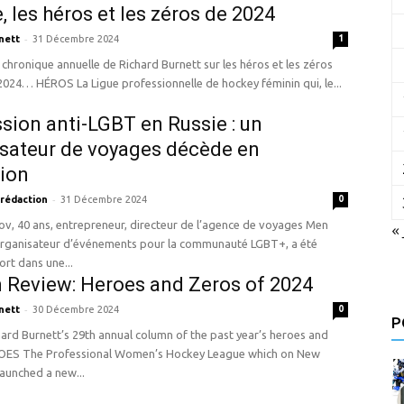
 les héros et les zéros de 2024
-
nett
31 Décembre 2024
1
e chronique annuelle de Richard Burnett sur les héros et les zéros
de l’année 2024… HÉROS La Ligue professionnelle de hockey féminin qui, le...
sion anti-LGBT en Russie : un
sateur de voyages décède en
ion
-
 rédaction
31 Décembre 2024
0
v, 40 ans, entrepreneur, directeur de l’agence de voyages Men
« 
 organisateur d’événements pour la communauté LGBT+, a été
rt dans une...
n Review: Heroes and Zeros of 2024
-
nett
30 Décembre 2024
0
P
hard Burnett’s 29th annual column of the past year’s heroes and
launched a new...