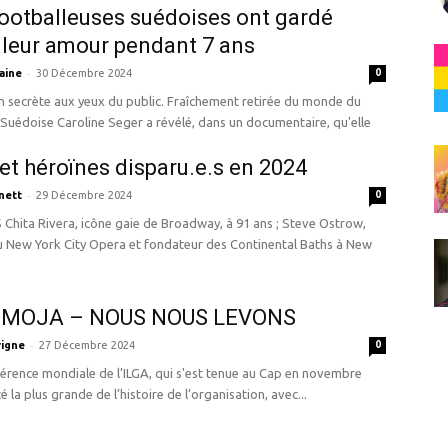
ootballeuses suédoises ont gardé
 leur amour pendant 7 ans
-
aine
30 Décembre 2024
0
n secrète aux yeux du public. Fraîchement retirée du monde du
a Suédoise Caroline Seger a révélé, dans un documentaire, qu'elle
et héroïnes disparu.e.s en 2024
-
nett
29 Décembre 2024
0
strow,
u New York City Opera et fondateur des Continental Baths à New
MOJA – NOUS NOUS LEVONS
-
vigne
27 Décembre 2024
0
érence mondiale de l’ILGA, qui s'est tenue au Cap en novembre
é la plus grande de l’histoire de l’organisation, avec...