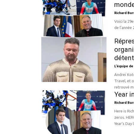
monde,
Richard Bur
Voici la 29
Répres
organi
détent
L'équipe de
Andreï Koto
Travel, et
retrouvé mo
Year i
Richard Bur
Here is Ric
zeros. HEROES The Professional Women’s Hockey League which on New
Year’s Day 