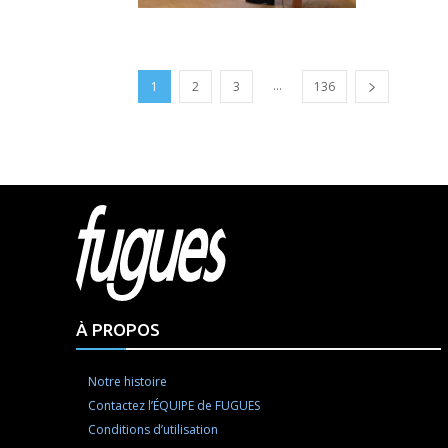
...
1
2
3
136
Html cod
À PROPOS
Notre histoire
Contactez l’ÉQUIPE de FUGUES
Conditions d’utilisation