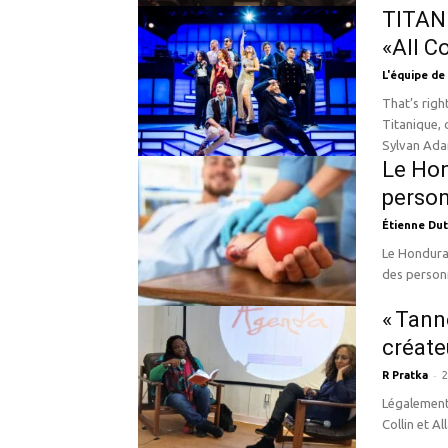
TITANI
«All C
L'équipe de
That’s righ
Titanique, 
Sylvan Ada
Le Hon
perso
Étienne Dut
Le Honduras
des personn
« Tann
créate
-
R Pratka
2
Légalement,
Collin et A