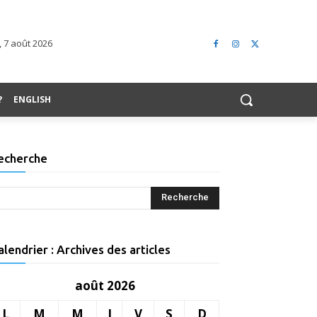
 7 août 2026
?
ENGLISH
echerche
alendrier : Archives des articles
août 2026
L
M
M
J
V
S
D