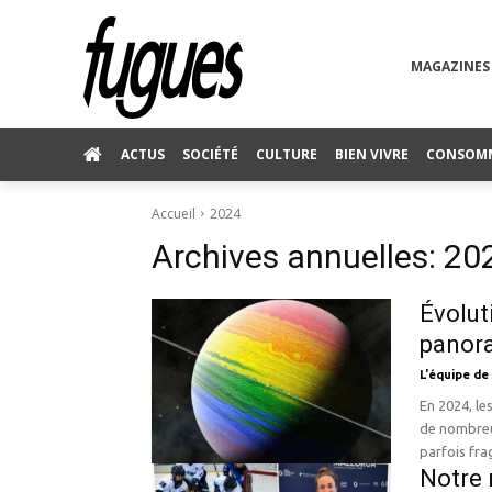
MAGAZINES
ACTUS
SOCIÉTÉ
CULTURE
BIEN VIVRE
CONSOM
Accueil
2024
Archives annuelles: 20
Évolut
panor
L'équipe de
En 2024, l
de nombreu
parfois fragi
Notre 