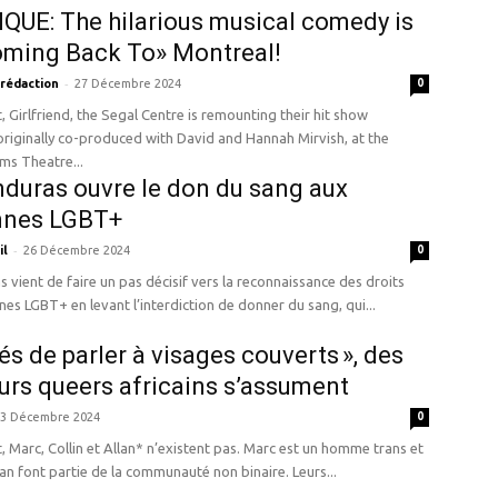
QUE: The hilarious musical comedy is
oming Back To» Montreal!
-
 rédaction
27 Décembre 2024
0
t, Girlfriend, the Segal Centre is remounting their hit show
originally co-produced with David and Hannah Mirvish, at the
ms Theatre...
duras ouvre le don du sang aux
nnes LGBT+
-
il
26 Décembre 2024
0
 vient de faire un pas décisif vers la reconnaissance des droits
es LGBT+ en levant l’interdiction de donner du sang, qui...
és de parler à visages couverts », des
urs queers africains s’assument
3 Décembre 2024
0
 Marc, Collin et Allan* n’existent pas. Marc est un homme trans et
llan font partie de la communauté non binaire. Leurs...