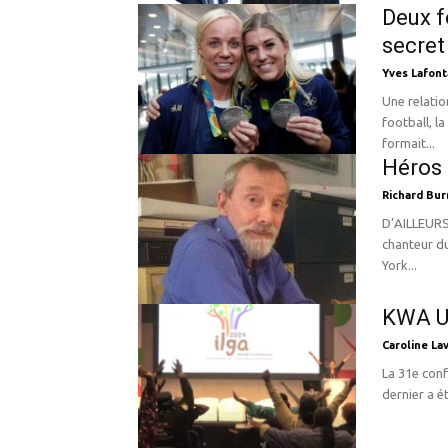
Deux f
secret
Yves Lafont
Une relatio
football, l
formait...
Héros 
Richard Bur
D’AILLEURS Chita Rivera, icône gaie de Broadway, à 91 ans ; Steve O
chanteur d
York...
KWA U
Caroline La
La 31e conf
dernier a ét