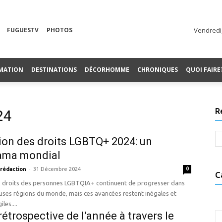
FUGUESTV
PHOTOS
Vendredi,
MATION
DESTINATIONS
DÉCORHOMME
CHRONIQUES
QUOI FAIRE
R
24
ion des droits LGBTQ+ 2024: un
ama mondial
-
 rédaction
31 Décembre 2024
0
C
es droits des personnes LGBTQIA+ continuent de progresser dans
ses régions du monde, mais ces avancées restent inégales et
les....
rétrospective de l’année à travers le