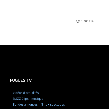
Page 1 sur 136
e here! Replace this with any non empty raw html code and 
FUGUES TV
Vidéos d’actualités
BUZZ Clips – musique
Bandes annonces – films + spectacles