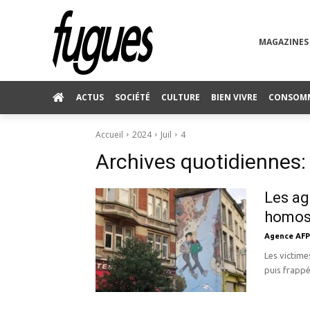
MAGAZINES
ACTUS
SOCIÉTÉ
CULTURE
BIEN VIVRE
CONSOM
Accueil
2024
Juil
4
Archives quotidiennes: 
Les ag
homose
Agence AFP
Les victime
puis frappé