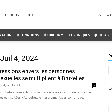
FUGUESTV
PHOTOS
Vendredi,
MATION
DESTINATIONS
DÉCORHOMME
CHRONIQUES
QUOI FAIRE
R
Juil 4, 2024
ressions envers les personnes
xuelles se multiplient à Bruxelles
-
4 juillet 2024
0
C
s ont été attirées dans un parc via une application de rencontre,
es et insultées. «Au début, je n’ai vraiment pas compris ce...