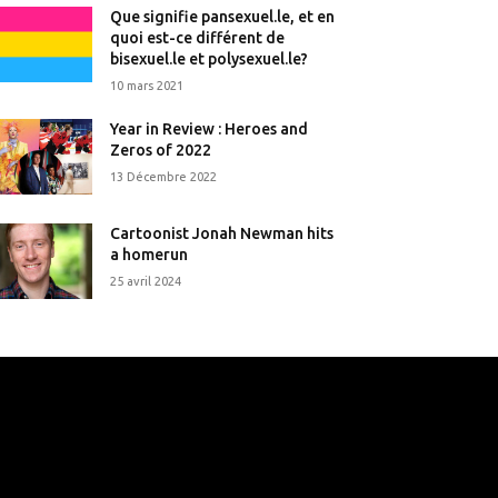
Que signifie pansexuel.le, et en
quoi est-ce différent de
bisexuel.le et polysexuel.le?
10 mars 2021
Year in Review : Heroes and
Zeros of 2022
13 Décembre 2022
Cartoonist Jonah Newman hits
a homerun
25 avril 2024
that's it.