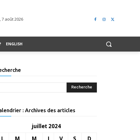
 7 août 2026
?
ENGLISH
echerche
alendrier : Archives des articles
juillet 2024
L
M
M
J
V
S
D